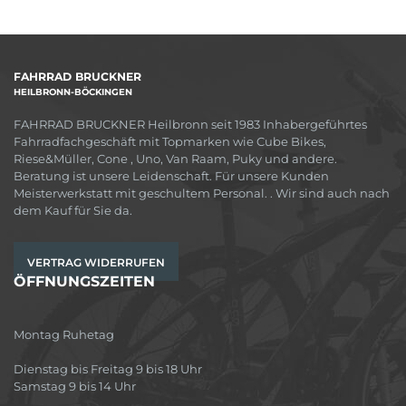
FAHRRAD BRUCKNER
HEILBRONN-BÖCKINGEN
FAHRRAD BRUCKNER Heilbronn seit 1983 Inhabergeführtes
Fahrradfachgeschäft mit Topmarken wie Cube Bikes,
Riese&Müller, Cone , Uno, Van Raam, Puky und andere.
Beratung ist unsere Leidenschaft. Für unsere Kunden
Meisterwerkstatt mit geschultem Personal. . Wir sind auch nach
dem Kauf für Sie da.
VERTRAG WIDERRUFEN
ÖFFNUNGSZEITEN
Montag Ruhetag
Dienstag bis Freitag 9 bis 18 Uhr
Samstag 9 bis 14 Uhr