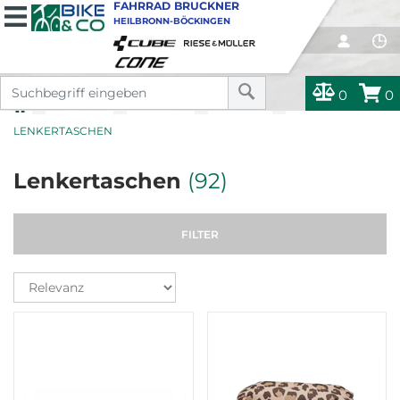
FAHRRAD BRUCKNER
HEILBRONN-BÖCKINGEN
0
0
ZUBEHÖR
ZUBEHÖR
TASCHEN
LENKERTASCHEN
Lenkertaschen
(92)
FILTER