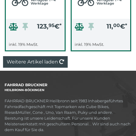
Verfügbar 1 - 4
Verfügbar 1 - 4
Werktage
Werktage
123,
95
€
*
11,
00
€
*
inkl. 19% MwSt.
inkl. 19% MwSt.
Weitere Artikel laden
FAHRRAD BRUCKNER
HEILBRONN-BÖCKINGEN
FAHRRAD BRUCKNER Heilbronn seit 1983 Inhabergeführtes
Fahrradfachgeschäft mit Topmarken wie Cube Bikes,
Riese&Müller, Cone , Uno, Van Raam, Puky und andere.
Beratung ist unsere Leidenschaft. Für unsere Kunden
Meisterwerkstatt mit geschultem Personal. . Wir sind auch nach
dem Kauf für Sie da.