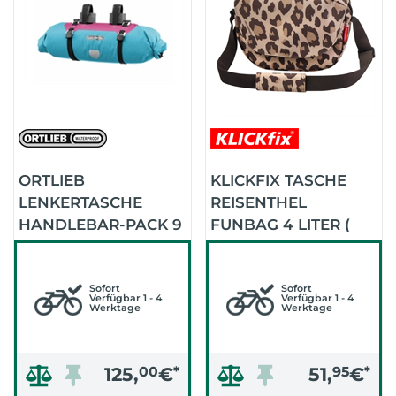
ORTLIEB
KLICKFIX TASCHE
LENKERTASCHE
REISENTHEL
HANDLEBAR-PACK 9
FUNBAG 4 LITER (
L GRAVEL AB 1.8.202
LEO MACCHIATO)
(CYBER)
Sofort
Sofort
Verfügbar 1 - 4
Verfügbar 1 - 4
Werktage
Werktage
125,
00
€
*
51,
95
€
*