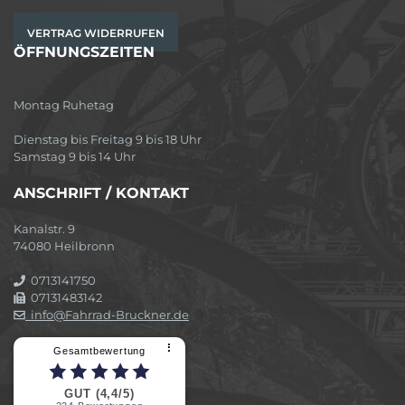
VERTRAG WIDERRUFEN
ÖFFNUNGSZEITEN
Montag Ruhetag
Dienstag bis Freitag 9 bis 18 Uhr
Samstag 9 bis 14 Uhr
ANSCHRIFT / KONTAKT
Kanalstr. 9
74080 Heilbronn
0713141750
07131483142
info@Fahrrad-Bruckner.de
⠇
Gesamtbewertung
GUT (4,4/5)