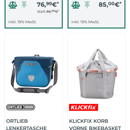
76,
99
€
*
85,
00
€
*
00
*
statt
85,
€
inkl. 19% MwSt.
inkl. 19% MwSt.
ORTLIEB
KLICKFIX KORB
LENKERTASCHE
VORNE BIKEBASKET