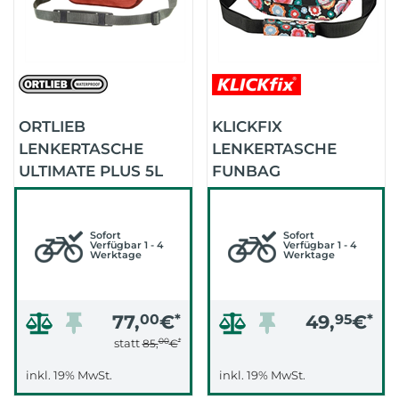
ORTLIEB
KLICKFIX
LENKERTASCHE
LENKERTASCHE
ULTIMATE PLUS 5L
FUNBAG
OHNE
REISENTHEL 4 LITER
LENKERHALTER
(HAPPY FLOWERS)
(SALSA DARK CHILLI)
Sofort
Sofort
Verfügbar 1 - 4
Verfügbar 1 - 4
Werktage
Werktage
77,
00
€
*
49,
95
€
*
00
*
statt
85,
€
inkl. 19% MwSt.
inkl. 19% MwSt.