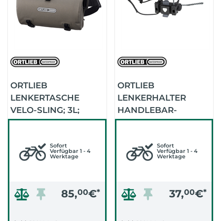
ORTLIEB
ORTLIEB
LENKERTASCHE
LENKERHALTER
VELO-SLING; 3L;
HANDLEBAR-
(DARK SAND)
MOUNTING-SET QR
GRAVEL (SCHWARZ)
Sofort
Sofort
Verfügbar 1 - 4
Verfügbar 1 - 4
Werktage
Werktage
85,
00
€
*
37,
00
€
*