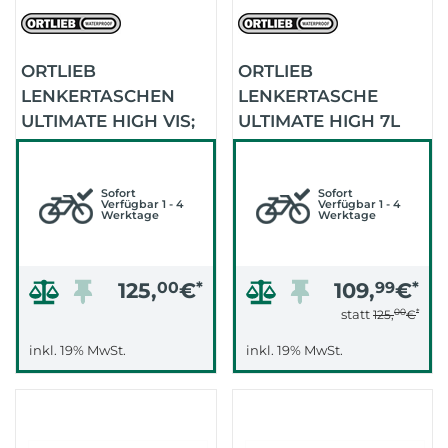
ORTLIEB
ORTLIEB
LENKERTASCHEN
LENKERTASCHE
ULTIMATE HIGH VIS;
ULTIMATE HIGH 7L
OHNE HALTER
OHNE HALTER
(BLACK REFLECTIVE)
(NEON YELLOW -
Sofort
BLACK REFELX)
Sofort
Verfügbar 1 - 4
Verfügbar 1 - 4
Werktage
Werktage
125,
00
€
*
109,
99
€
*
00
*
statt
125,
€
inkl. 19% MwSt.
inkl. 19% MwSt.