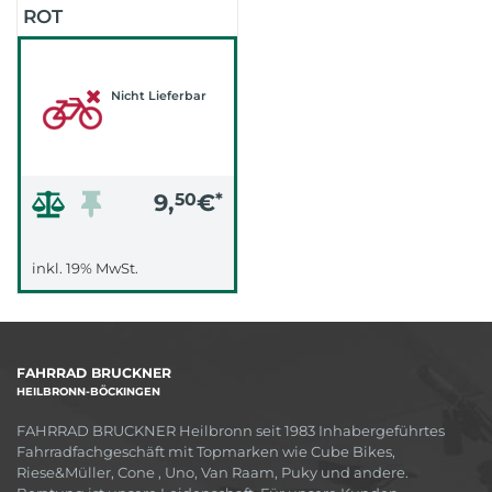
ROT
NORMALGRÖSSE
3,25 MM STÜCK (ROT)
Nicht Lieferbar
9,
50
€
*
inkl. 19% MwSt.
FAHRRAD BRUCKNER
HEILBRONN-BÖCKINGEN
FAHRRAD BRUCKNER Heilbronn seit 1983 Inhabergeführtes
Fahrradfachgeschäft mit Topmarken wie Cube Bikes,
Riese&Müller, Cone , Uno, Van Raam, Puky und andere.