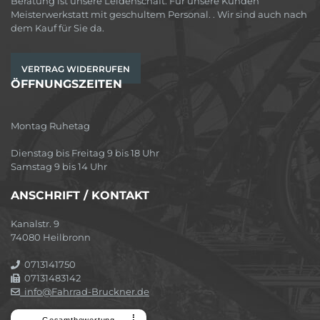
Beratung ist unsere Leidenschaft. Für unsere Kunden
Meisterwerkstatt mit geschultem Personal. . Wir sind auch nach
dem Kauf für Sie da.
VERTRAG WIDERRUFEN
ÖFFNUNGSZEITEN
Montag Ruhetag
Dienstag bis Freitag 9 bis 18 Uhr
Samstag 9 bis 14 Uhr
ANSCHRIFT / KONTAKT
Kanalstr. 9
74080 Heilbronn
0713141750
07131483142
info@Fahrrad-Bruckner.de
⠇