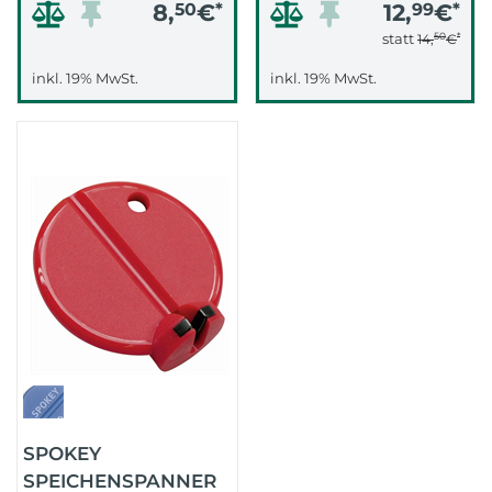
8,
50
€
*
12,
99
€
*
50
*
statt
14,
€
inkl. 19% MwSt.
inkl. 19% MwSt.
SPOKEY
SPEICHENSPANNER