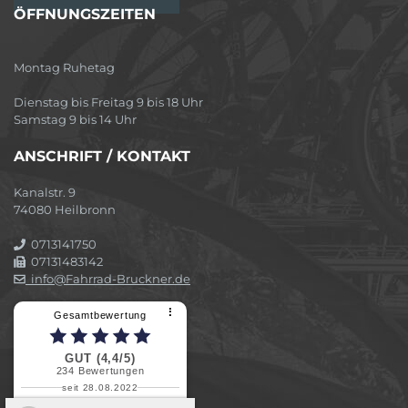
ÖFFNUNGSZEITEN
Montag Ruhetag
Dienstag bis Freitag 9 bis 18 Uhr
Samstag 9 bis 14 Uhr
ANSCHRIFT / KONTAKT
Kanalstr. 9
74080 Heilbronn
0713141750
07131483142
info@Fahrrad-Bruckner.de
⠇
Gesamtbewertung
GUT (4,4/5)
234
Bewertungen
seit 28.08.2022