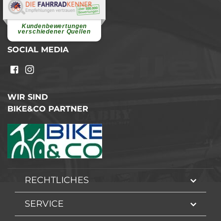
Elvira B.
Superschnelle und freundliche
Pannenhilfe. Herzlichen Dank.
Ohne Ihre Hilfe wäre...
Kundenbewertungen
weiterlesen
verschiedener Quellen
SOCIAL MEDIA
WIR SIND
BIKE&CO PARTNER
RECHTLICHES
SERVICE