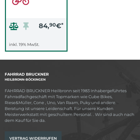
84,
90
€
*
inkl. 19% MwSt.
FAHRRAD BRUCKNER
HEILBRONN-BÖCKINGEN
FAHRRAD BRUCKNER Heilbronn seit 1983 Inhabergeführtes
Fahrradfachgeschäft mit Topmarken wie Cube Bikes,
Riese&Müller, Cone , Uno, Van Raam, Puky und andere.
Beratung ist unsere Leidenschaft. Für unsere Kunden
Meisterwerkstatt mit geschultem Personal. . Wir sind auch nach
dem Kauf für Sie da.
VERTRAG WIDERRUFEN