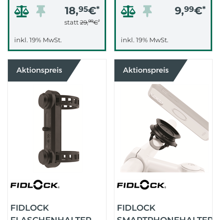
18,
95
€
*
9,
99
€
*
99
*
statt
29,
€
inkl. 19% MwSt.
inkl. 19% MwSt.
FIDLOCK
FIDLOCK