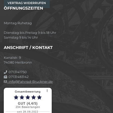
VERTRAG WIDERRUFEN
ÖFFNUNGSZEITEN
Montag Ruhetag
Dienstag bis Freitag 9 bis 18 Uhr
Samstag 9 bis 14 Uhr
ANSCHRIFT / KONTAKT
Kanalstr. 9
74080 Heilbronn
0713141750
07131483142
info@Fahrrad-Bruckner.de
⠇
Gesamtbewertung
GUT (4,4/5)
234
Bewertungen
seit 28.08.2022