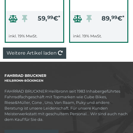
59,
99
€
*
89,
99
€
*
inkl. 19% MwSt.
inkl. 19% MwSt.
Weitere Artikel laden
FAHRRAD BRUCKNER
HEILBRONN-BÖCKINGEN
FAHRRAD BRUCKNER Heilbronn seit 1983 Inhabergeführtes
Fahrradfachgeschäft mit Topmarken wie Cube Bikes,
Riese&Müller, Cone , Uno, Van Raam, Puky und andere.
Beratung ist unsere Leidenschaft. Für unsere Kunden
Meisterwerkstatt mit geschultem Personal. . Wir sind auch nach
dem Kauf für Sie da.