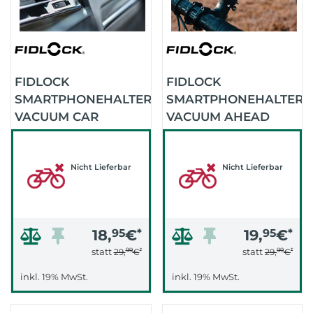
FIDLOCK
FIDLOCK
SMARTPHONEHALTER
SMARTPHONEHALTER
VACUUM CAR
VACUUM AHEAD
VENTILATION BASE
CAP BASE
(SCHWARZ)
(SCHWARZ)
Nicht Lieferbar
Nicht Lieferbar
18,
95
€
*
19,
95
€
*
99
*
99
*
statt
statt
29,
€
29,
€
inkl. 19% MwSt.
inkl. 19% MwSt.