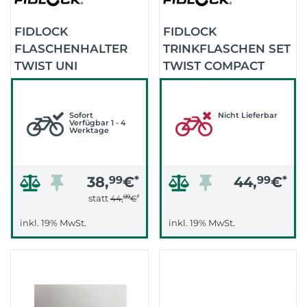
FIDLOCK
FIDLOCK
FLASCHENHALTER
TRINKFLASCHEN SET
TWIST UNI
TWIST COMPACT
CONNECTOR+BASE
INKL. BIKE BASE TR
SCHWARZ
(TRANSPARENT
(SCHWARZ)
Sofort
WEISS)
Nicht Lieferbar
Verfügbar 1 - 4
Werktage
38,
99
€
*
44,
99
€
*
99
*
statt
44,
€
inkl. 19% MwSt.
inkl. 19% MwSt.