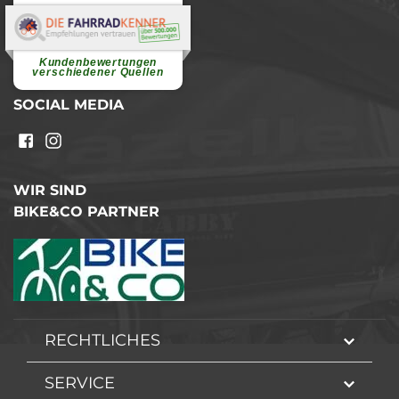
Elvira B.
Superschnelle und freundliche
Pannenhilfe. Herzlichen Dank.
Ohne Ihre Hilfe wäre...
Kundenbewertungen
weiterlesen
verschiedener Quellen
SOCIAL MEDIA
WIR SIND
BIKE&CO PARTNER
RECHTLICHES
SERVICE