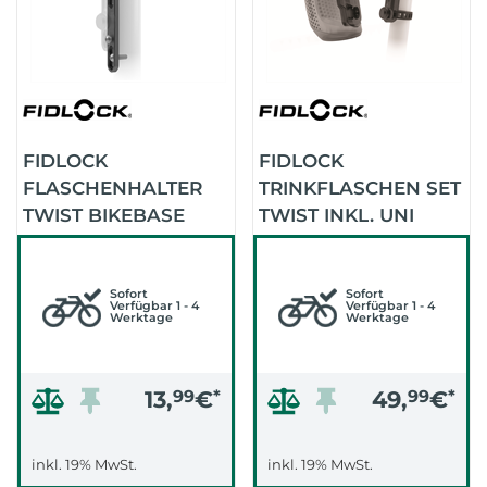
FIDLOCK
FIDLOCK
FLASCHENHALTER
TRINKFLASCHEN SET
TWIST BIKEBASE
TWIST INKL. UNI
ADAPTER
BASE 450ML
VERSTELLBAR
(TRANSPARENT
(SCHWARZ)
Sofort
SCHWARZ)
Sofort
Verfügbar 1 - 4
Verfügbar 1 - 4
Werktage
Werktage
13,
99
€
*
49,
99
€
*
inkl. 19% MwSt.
inkl. 19% MwSt.