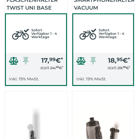
FLASCHENHALTER
SMARTPHONEHALTER
TWIST UNI BASE
VACUUM
(SCHWARZ)
HANDLEBAR BASE
(SCHWARZ)
Sofort
Sofort
Verfügbar 1 - 4
Verfügbar 1 - 4
Werktage
Werktage
17,
99
€
*
18,
95
€
*
99
*
99
*
statt
statt
24,
€
29,
€
inkl. 19% MwSt.
inkl. 19% MwSt.