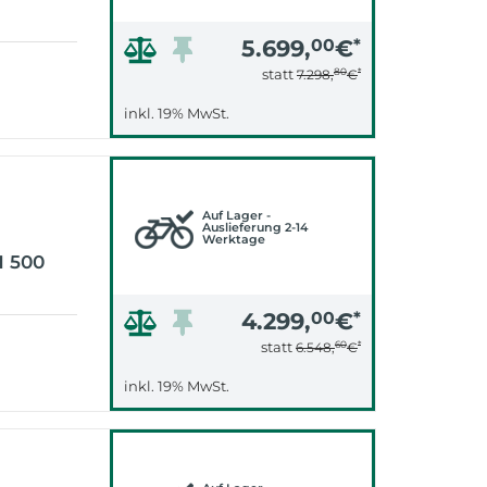
5.699,
00
€
*
80
*
statt
7.298,
€
inkl. 19% MwSt.
Auf Lager -
Auslieferung 2-14
Werktage
 500
4.299,
00
€
*
60
*
statt
6.548,
€
inkl. 19% MwSt.