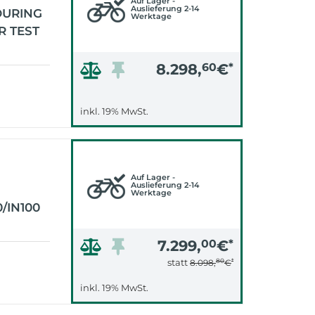
Auf Lager -
Auslieferung 2-14
OURING
Werktage
R TEST
8.298,
60
€
*
inkl. 19% MwSt.
Auf Lager -
Auslieferung 2-14
Werktage
/IN100
7.299,
00
€
*
80
*
statt
8.098,
€
inkl. 19% MwSt.