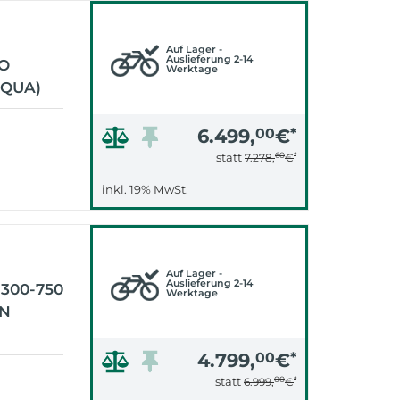
Auf Lager -
Auslieferung 2-14
IO
Werktage
AQUA)
6.499,
00
€
*
60
*
statt
7.278,
€
inkl. 19% MwSt.
Auf Lager -
Auslieferung 2-14
-300-750
Werktage
´N
4.799,
00
€
*
00
*
statt
6.999,
€