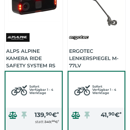
ALPS ALPINE
ERGOTEC
KAMERA RIDE
LENKERSPIEGEL M-
SAFETY SYSTEM RS
77LV
1000 (RÜCKSPIEGEL)
STANGENLÄNGE:
LANG
Sofort
Sofort
Verfügbar 1 - 4
Verfügbar 1 - 4
Werktage
Werktage
139,
90
€
*
41,
90
€
*
00
*
statt
349,
€