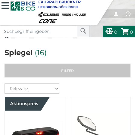
FAHRRAD BRUCKNER
HEILBRONN-BÖCKINGEN
0
0
TEILE
TEILE
COCKPIT
SPIEGEL
Spiegel
(16)
FILTER