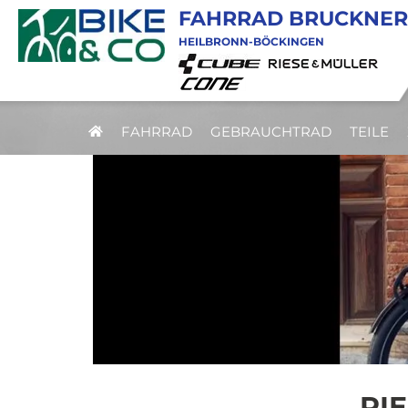
FAHRRAD BRUCKNER
HEILBRONN-BÖCKINGEN
FAHRRAD
GEBRAUCHTRAD
TEILE
RI