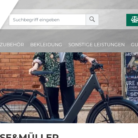
ZUBEHÖR
BEKLEIDUNG
SONSTIGE LEISTUNGEN
GU
ESE&MÜLLER