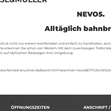
NEVO5.
Alltäglich bahnb
o5 ist nicht nur extrem komfortabel und einfach zu handhaben, sond
tte erkennen Sie schon von Weitem. Mit dem zuverlässigen Tiefeinste
n auf idyllischen Radwegen Ihre Umgebung.
/www.fahrrad-bruckner.de/search.htm?searchstr=nevo5&l71%24c16%2
ÖFFNUNGSZEITEN
ANSCHRIFT 