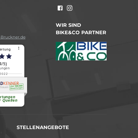
n
WIR SIND
BIKE&CO PARTNER
Bruckner.de
⠇
ertung
4/5)
ungen
.2022
a B.
reundliche
chen Dank.
...
rtungen
r Quellen
STELLENANGEBOTE