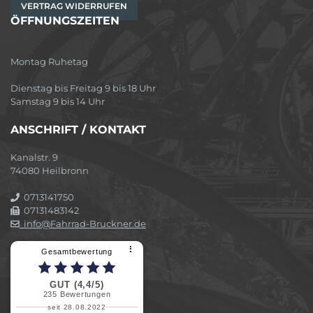
VERTRAG WIDERRUFEN
ÖFFNUNGSZEITEN
Montag Ruhetag
Dienstag bis Freitag 9 bis 18 Uhr
Samstag 9 bis 14 Uhr
ANSCHRIFT / KONTAKT
Kanalstr. 9
74080 Heilbronn
0713141750
07131483142
info@Fahrrad-Bruckner.de
⠇
Gesamtbewertung
GUT (4,4/5)
235
Bewertungen
seit 28.08.2022