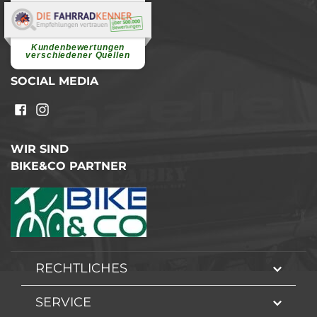
Elvira B.
Superschnelle und freundliche
Pannenhilfe. Herzlichen Dank.
Ohne Ihre Hilfe wäre...
Kundenbewertungen
weiterlesen
verschiedener Quellen
SOCIAL MEDIA
WIR SIND
BIKE&CO PARTNER
RECHTLICHES
SERVICE