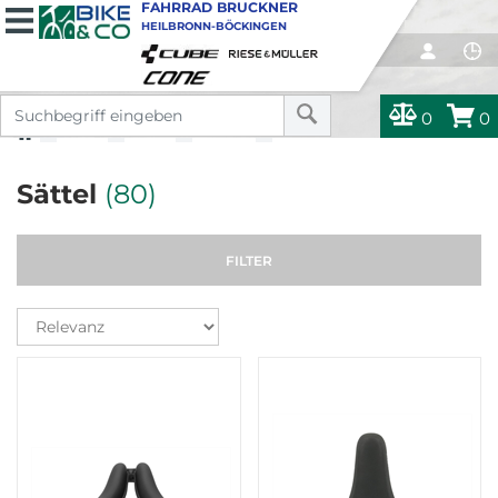
FAHRRAD BRUCKNER
HEILBRONN-BÖCKINGEN
0
0
TEILE
TEILE
SATTEL
SÄTTEL
Sättel
(80)
FILTER