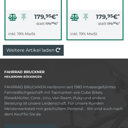
179,
95
€
*
179,
95
€
*
99
*
99
*
statt
statt
179,
€
179,
€
inkl. 19% MwSt.
inkl. 19% MwSt.
Weitere Artikel laden
FAHRRAD BRUCKNER
HEILBRONN-BÖCKINGEN
FAHRRAD BRUCKNER Heilbronn seit 1983 Inhabergeführtes
Fahrradfachgeschäft mit Topmarken wie Cube Bikes,
Riese&Müller, Cone , Uno, Van Raam, Puky und andere.
Beratung ist unsere Leidenschaft. Für unsere Kunden
Meisterwerkstatt mit geschultem Personal. . Wir sind auch nach
dem Kauf für Sie da.