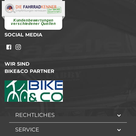
Elvira B.
Superschnelle und freundliche
Pannenhilfe. Herzlichen Dank.
Ohne Ihre Hilfe wäre...
Kundenbewertungen
weiterlesen
verschiedener Quellen
SOCIAL MEDIA
WIR SIND
BIKE&CO PARTNER
RECHTLICHES
SERVICE