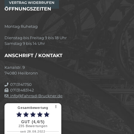
VERTRAG WIDERRUFEN
ÖFFNUNGSZEITEN
Montag Ruhetag
Dienstag bis Freitag 9 bis 18 Uhr
Samstag 9 bis 14 Uhr
ANSCHRIFT / KONTAKT
Kanalstr. 9
74080 Heilbronn
0713141750
07131483142
info@Fahrrad-Bruckner.de
⠇
Gesamtbewertung
GUT (4,4/5)
235
Bewertungen
seit 28.08.2022