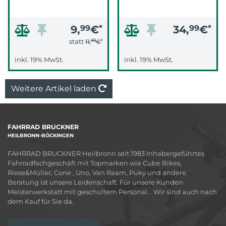
9,
99
€
*
34,
99
€
*
99
*
statt
11,
€
inkl. 19% MwSt.
inkl. 19% MwSt.
Weitere Artikel laden
FAHRRAD BRUCKNER
HEILBRONN-BÖCKINGEN
FAHRRAD BRUCKNER Heilbronn seit 1983 Inhabergeführtes
Fahrradfachgeschäft mit Topmarken wie Cube Bikes,
Riese&Müller, Cone , Uno, Van Raam, Puky und andere.
Beratung ist unsere Leidenschaft. Für unsere Kunden
Meisterwerkstatt mit geschultem Personal. . Wir sind auch nach
dem Kauf für Sie da.