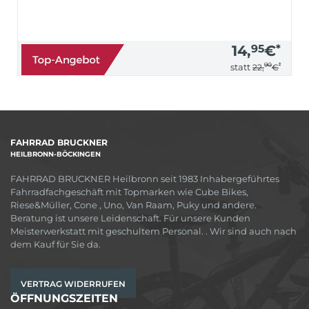
14,
95
€
*
90
*
statt
22,
€
FAHRRAD BRUCKNER
HEILBRONN-BÖCKINGEN
FAHRRAD BRUCKNER Heilbronn seit 1983 Inhabergeführtes
Fahrradfachgeschäft mit Topmarken wie Cube Bikes,
Riese&Müller, Cone , Uno, Van Raam, Puky und andere.
Beratung ist unsere Leidenschaft. Für unsere Kunden
Meisterwerkstatt mit geschultem Personal. . Wir sind auch nach
dem Kauf für Sie da.
VERTRAG WIDERRUFEN
ÖFFNUNGSZEITEN