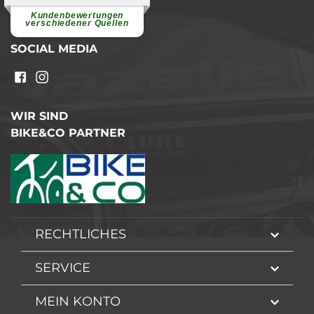
Pannenhilfe. Herzlichen Dank.
Ohne Ihre Hilfe wäre...
Kundenbewertungen
weiterlesen
verschiedener Quellen
SOCIAL MEDIA
WIR SIND
BIKE&CO PARTNER
RECHTLICHES
SERVICE
MEIN KONTO