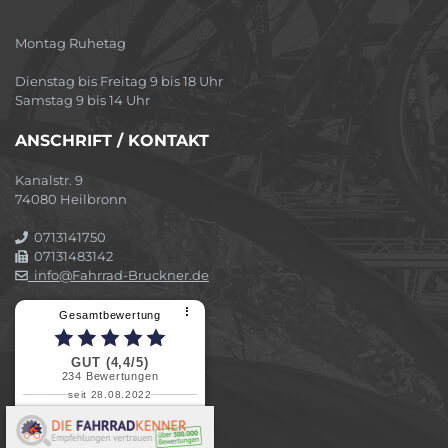
Montag Ruhetag
Dienstag bis Freitag 9 bis 18 Uhr
Samstag 9 bis 14 Uhr
ANSCHRIFT / KONTAKT
Kanalstr. 9
74080 Heilbronn
0713141750
07131483142
info@Fahrrad-Bruckner.de
⠇
Gesamtbewertung
GUT (4,4/5)
234
Bewertungen
seit 28.08.2022
Elvira B.
Superschnelle und freundliche