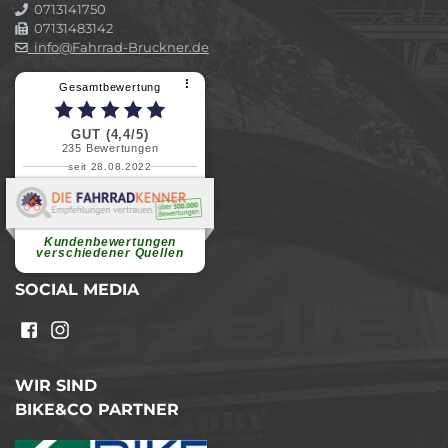
0713141750
07131483142
info@Fahrrad-Bruckner.de
⠇
Gesamtbewertung
GUT (4,4/5)
235
Bewertungen
seit 28.08.2022
Elvira B.
Superschnelle und freundliche
Pannenhilfe. Herzlichen Dank.
Ohne Ihre Hilfe wäre...
Kundenbewertungen
weiterlesen
verschiedener Quellen
SOCIAL MEDIA
WIR SIND
BIKE&CO PARTNER