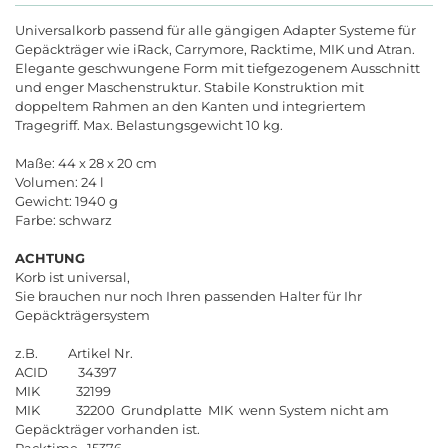
Universalkorb passend für alle gängigen Adapter Systeme für
Gepäckträger wie iRack, Carrymore, Racktime, MIK und Atran.
Elegante geschwungene Form mit tiefgezogenem Ausschnitt
und enger Maschenstruktur. Stabile Konstruktion mit
doppeltem Rahmen an den Kanten und integriertem
Tragegriff. Max. Belastungsgewicht 10 kg.
Maße: 44 x 28 x 20 cm
Volumen: 24 l
Gewicht: 1940 g
Farbe: schwarz
ACHTUNG
Korb ist universal,
Sie brauchen nur noch Ihren passenden Halter für Ihr
Gepäckträgersystem
z.B. Artikel Nr.
ACID 34397
MIK 32199
MIK 32200 Grundplatte MIK wenn System nicht am
Gepäckträger vorhanden ist.
Racktime 15376