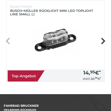
Busch+Müller
BUSCH+MÜLLER RÜCKLICHT MINI LED TOPLIGHT
LINE SMALL (.)
14,
95
€
*
90
*
statt
22,
€
FAHRRAD BRUCKNER
HEILBRONN-BÖCKINGEN