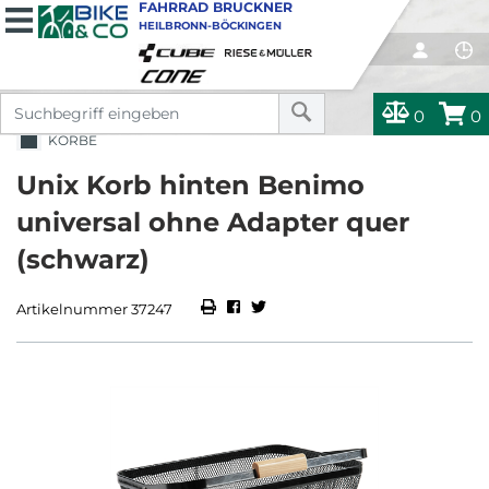
FAHRRAD BRUCKNER
HEILBRONN-BÖCKINGEN
0
0
KÖRBE
Unix Korb hinten Benimo
universal ohne Adapter quer
(schwarz)
Artikelnummer 37247