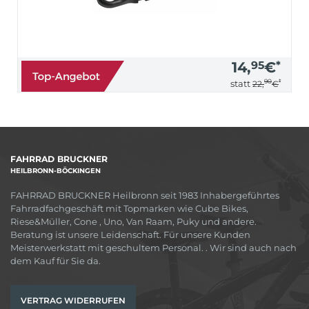
14,
95
€
*
90
*
statt
22,
€
FAHRRAD BRUCKNER
HEILBRONN-BÖCKINGEN
FAHRRAD BRUCKNER Heilbronn seit 1983 Inhabergeführtes
Fahrradfachgeschäft mit Topmarken wie Cube Bikes,
Riese&Müller, Cone , Uno, Van Raam, Puky und andere.
Beratung ist unsere Leidenschaft. Für unsere Kunden
Meisterwerkstatt mit geschultem Personal. . Wir sind auch nach
dem Kauf für Sie da.
VERTRAG WIDERRUFEN