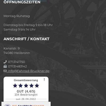
ÖFFNUNGSZEITEN
Montag Ruhetag
Dienstag bis Freitag 9 bis 18 Uhr
Samstag 9 bis 14 Uhr
ANSCHRIFT / KONTAKT
Kanalstr. 9
74080 Heilbronn
0713141750
07131483142
info@Fahrrad-Bruckner.de
⠇
Gesamtbewertung
GUT (4,4/5)
234
Bewertungen
seit 28.08.2022