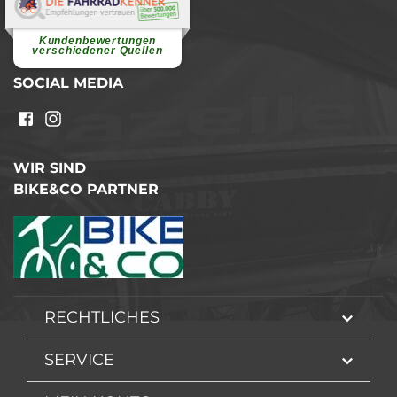
Elvira B.
Superschnelle und freundliche
Pannenhilfe. Herzlichen Dank.
Ohne Ihre Hilfe wäre...
Kundenbewertungen
weiterlesen
verschiedener Quellen
SOCIAL MEDIA
WIR SIND
BIKE&CO PARTNER
RECHTLICHES
SERVICE