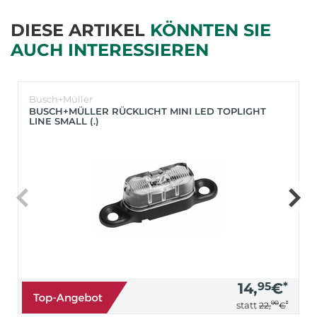
DIESE ARTIKEL
KÖNNTEN SIE
AUCH INTERESSIEREN
Busch+Müller
BUSCH+MÜLLER RÜCKLICHT MINI LED TOPLIGHT
LINE SMALL (.)
14,
95
€
*
90
*
statt
22,
€