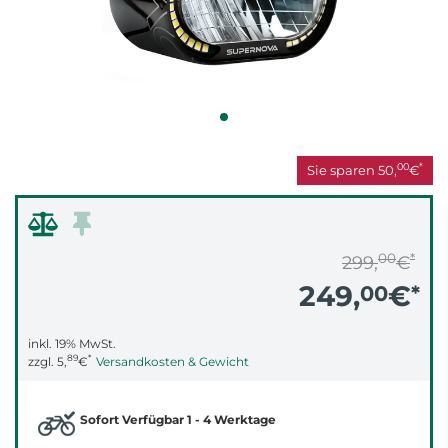
00
*
Sie sparen
50,
€
00
*
299,
€
249,
€
00
*
inkl. 19% MwSt.
89
*
zzgl.
5,
€
Versandkosten & Gewicht
Sofort Verfügbar 1 - 4 Werktage