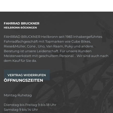
FAHRRAD BRUCKNER
HEILBRONN-BÖCKINGEN
FAHRRAD BRUCKNER Heilbronn seit 1983 Inhabergeführtes
Fahrradfachgeschäft mit Topmarken wie Cube Bikes,
Riese&Müller, Cone , Uno, Van Raam, Puky und andere.
Beratung ist unsere Leidenschaft. Für unsere Kunden
Meisterwerkstatt mit geschultem Personal. . Wir sind auch nach
dem Kauf für Sie da.
VERTRAG WIDERRUFEN
ÖFFNUNGSZEITEN
Montag Ruhetag
Dienstag bis Freitag 9 bis 18 Uhr
Samstag 9 bis 14 Uhr