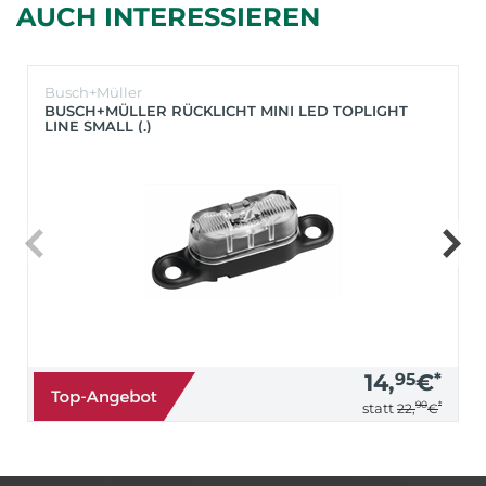
AUCH INTERESSIEREN
Busch+Müller
BUSCH+MÜLLER RÜCKLICHT MINI LED TOPLIGHT
LINE SMALL (.)
14,
95
€
*
90
*
statt
22,
€