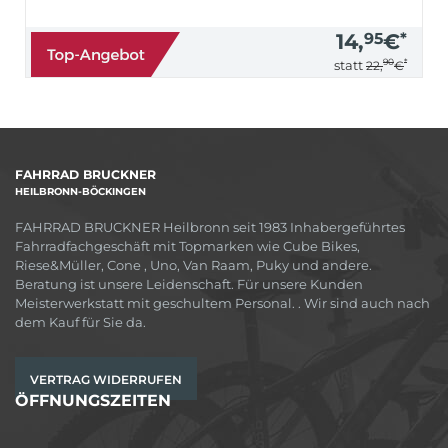
14,
95
€
*
90
*
statt
22,
€
FAHRRAD BRUCKNER
HEILBRONN-BÖCKINGEN
FAHRRAD BRUCKNER Heilbronn seit 1983 Inhabergeführtes
Fahrradfachgeschäft mit Topmarken wie Cube Bikes,
Riese&Müller, Cone , Uno, Van Raam, Puky und andere.
Beratung ist unsere Leidenschaft. Für unsere Kunden
Meisterwerkstatt mit geschultem Personal. . Wir sind auch nach
dem Kauf für Sie da.
VERTRAG WIDERRUFEN
ÖFFNUNGSZEITEN