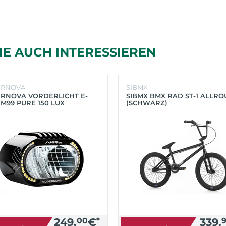
IE AUCH INTERESSIEREN
ERNOVA
SIBMX
RNOVA VORDERLICHT E-
SIBMX BMX RAD ST-1 ALLR
 M99 PURE 150 LUX
(SCHWARZ)
HWARZ)
249,
00
€
*
339,