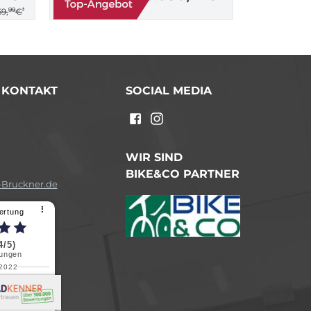
99
*
9,
€
/ KONTAKT
SOCIAL MEDIA
n
WIR SIND
BIKE&CO PARTNER
Bruckner.de
⠇
ertung
4/5)
ungen
.2022
a B.
reundliche
chen Dank.