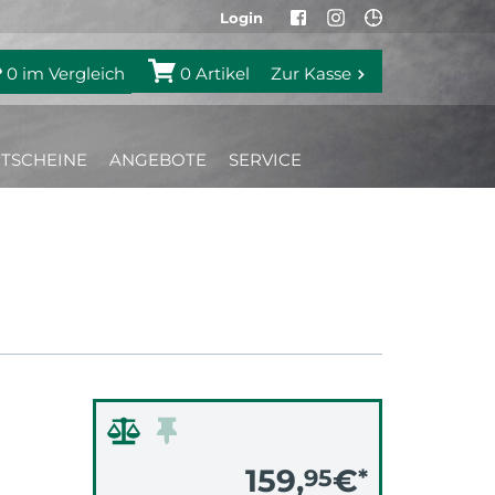
Login
0
im Vergleich
0
Artikel
Zur Kasse
TSCHEINE
ANGEBOTE
SERVICE
159,
€
95
*