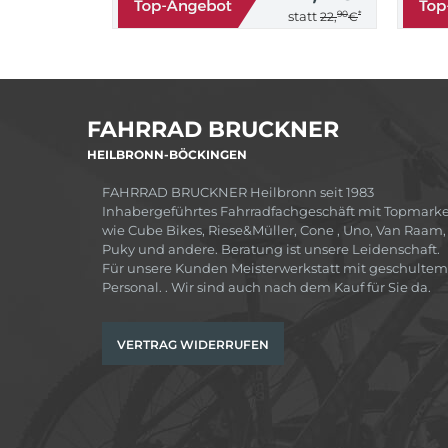
90
*
statt
22,
€
FAHRRAD BRUCKNER
HEILBRONN-BÖCKINGEN
FAHRRAD BRUCKNER Heilbronn seit 1983
Inhabergeführtes Fahrradfachgeschäft mit Topmark
wie Cube Bikes, Riese&Müller, Cone , Uno, Van Raam,
Puky und andere. Beratung ist unsere Leidenschaft.
Für unsere Kunden Meisterwerkstatt mit geschultem
Personal. . Wir sind auch nach dem Kauf für Sie da.
VERTRAG WIDERRUFEN