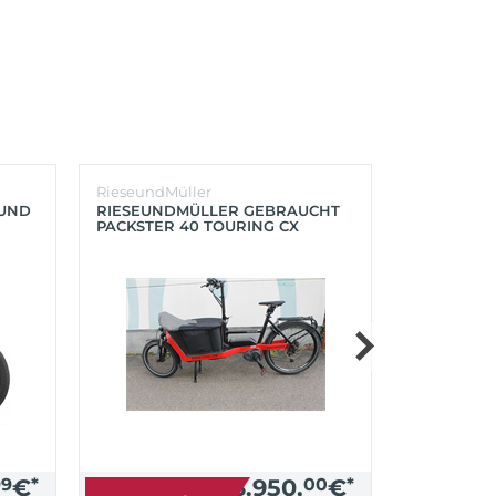
RieseundMüller
Burley
OUND
RIESEUNDMÜLLER GEBRAUCHT
BURLEY K
PACKSTER 40 TOURING CX
´LITE X 2 
500+ZUBEHÖR (RACING RED)
(AQUA)
99
€
*
3.950,
00
€
*