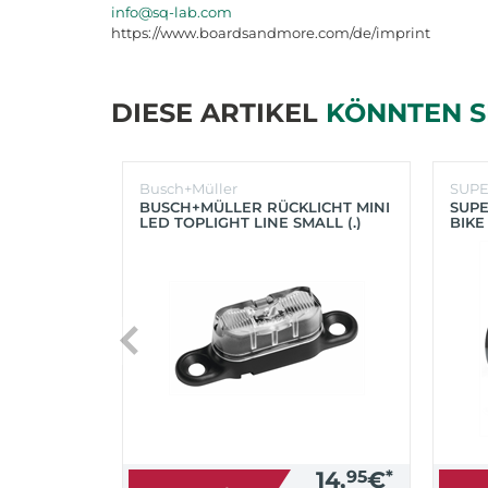
info@sq-lab.com
https://www.boardsandmore.com/de/imprint
DIESE ARTIKEL
KÖNNTEN S
Busch+Müller
SUP
BUSCH+MÜLLER RÜCKLICHT MINI
SUPE
LED TOPLIGHT LINE SMALL (.)
BIKE
(SC
14,
95
€
*