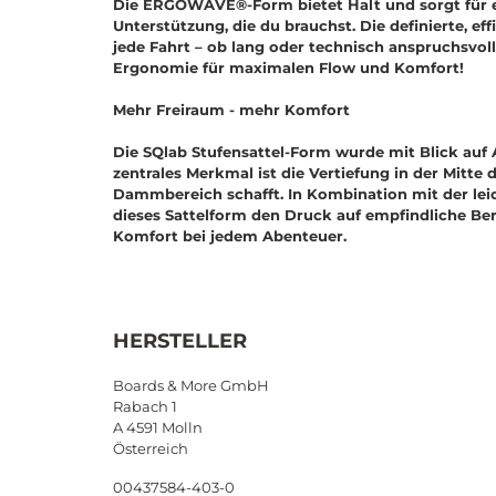
Die ERGOWAVE®-Form bietet Halt und sorgt für ei
Unterstützung, die du brauchst. Die definierte, eff
jede Fahrt – ob lang oder technisch anspruchsvol
Ergonomie für maximalen Flow und Komfort!
Mehr Freiraum - mehr Komfort
Die SQlab Stufensattel-Form wurde mit Blick auf
zentrales Merkmal ist die Vertiefung in der Mitte 
Dammbereich schafft. In Kombination mit der lei
dieses Sattelform den Druck auf empfindliche Ber
Komfort bei jedem Abenteuer.
HERSTELLER
Boards & More GmbH
Rabach 1
A 4591 Molln
Österreich
00437584-403-0