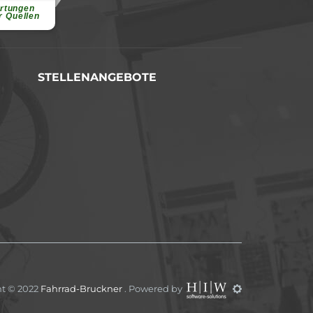
...
rtungen
r Quellen
STELLENANGEBOTE
ht © 2022
Fahrrad-Bruckner
. Powered by