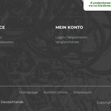
Ohne Ihre Hilfe wäre
Kundenbewe
weiterlesen
verschiedene
CE
MEIN KONTO
s
Login / Registrieren
nkkarten
Vergleichsliste
Homepage
Kontakt online
Impressum
lb Deutschlands
Copyrig