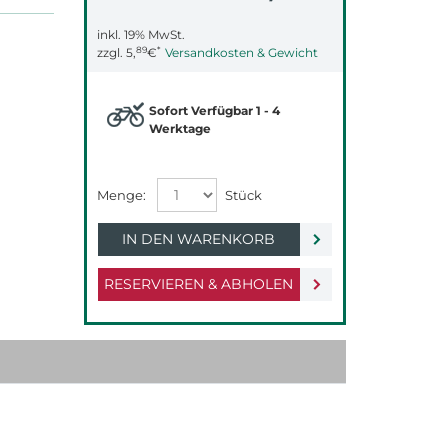
inkl. 19% MwSt.
89
*
zzgl.
5,
€
Versandkosten & Gewicht
Sofort Verfügbar 1 - 4
Werktage
IN DEN WARENKORB
RESERVIEREN & ABHOLEN