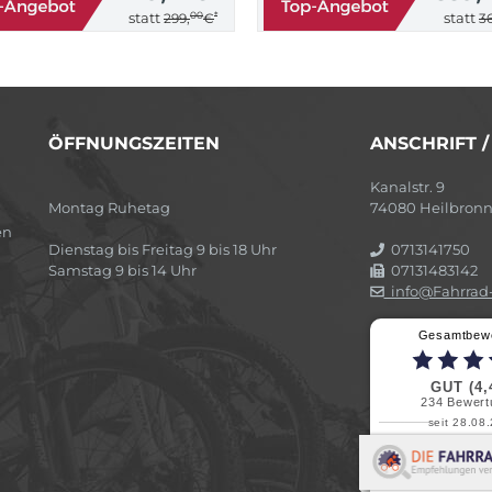
00
*
statt
statt
299,
€
36
ÖFFNUNGSZEITEN
ANSCHRIFT 
Kanalstr. 9
Montag Ruhetag
74080 Heilbron
en
Dienstag bis Freitag 9 bis 18 Uhr
0713141750
Samstag 9 bis 14 Uhr
07131483142
info@Fahrrad-
Gesamtbew
GUT (4,
234
Bewert
seit 28.08
Elvir
Superschnelle und f
Pannenhilfe. Herzli