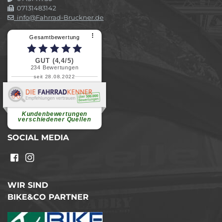
07131483142
info@Fahrrad-Bruckner.de
⠇
Gesamtbewertung
GUT (4,4/5)
234
Bewertungen
seit 28.08.2022
Elvira B.
Superschnelle und freundliche
Pannenhilfe. Herzlichen Dank.
Ohne Ihre Hilfe wäre...
Kundenbewertungen
weiterlesen
verschiedener Quellen
SOCIAL MEDIA
WIR SIND
BIKE&CO PARTNER