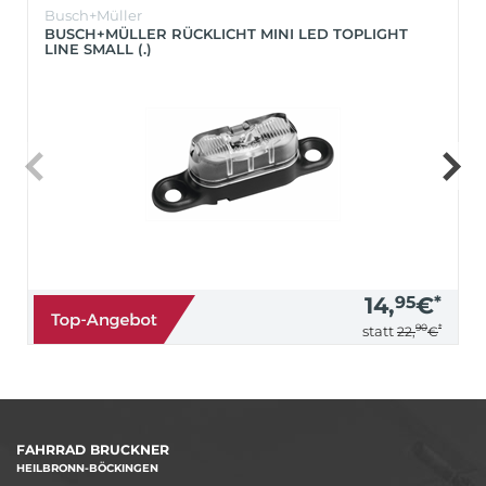
Busch+Müller
BUSCH+MÜLLER RÜCKLICHT MINI LED TOPLIGHT
LINE SMALL (.)
14,
95
€
*
90
*
statt
22,
€
FAHRRAD BRUCKNER
HEILBRONN-BÖCKINGEN