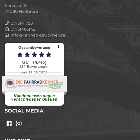
Kanalstr. 9
74080 Heilbronn
0713141750
07131483142
info@Fahrrad-Bruckner.de
⠇
Gesamtbewertung
GUT (4,4/5)
234
Bewertungen
seit 28.08.2022
Elvira B.
Superschnelle und freundliche
Pannenhilfe. Herzlichen Dank.
Ohne Ihre Hilfe wäre...
Kundenbewertungen
weiterlesen
verschiedener Quellen
SOCIAL MEDIA