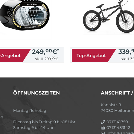
249,
00
€
*
339,
00
*
statt
statt
299,
€
36
ÖFFNUNGSZEITEN
ANSCHRIFT 
Kanalstr. 9
Montag Ruhetag
74080 Heilbron
en
Dienstag bis Freitag 9 bis 18 Uhr
0713141750
Samstag 9 bis 14 Uhr
07131483142
info@Fahrrad-