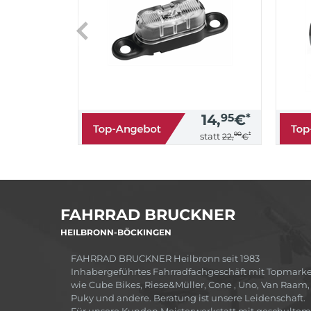
14,
95
€
*
90
*
statt
22,
€
FAHRRAD BRUCKNER
HEILBRONN-BÖCKINGEN
FAHRRAD BRUCKNER Heilbronn seit 1983
Inhabergeführtes Fahrradfachgeschäft mit Topmark
wie Cube Bikes, Riese&Müller, Cone , Uno, Van Raam,
Puky und andere. Beratung ist unsere Leidenschaft.
Für unsere Kunden Meisterwerkstatt mit geschultem