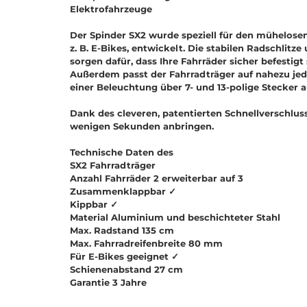
Elektrofahrzeuge
Der Spinder SX2 wurde speziell für den mühelose
z. B. E-Bikes, entwickelt. Die stabilen Radschlit
sorgen dafür, dass Ihre Fahrräder sicher befestig
Außerdem passt der Fahrradträger auf nahezu je
einer Beleuchtung über 7- und 13-polige Stecker a
Dank des cleveren, patentierten Schnellverschluss
wenigen Sekunden anbringen.
Technische Daten des
SX2 Fahrradträger
Anzahl Fahrräder 2 erweiterbar auf 3
Zusammenklappbar
✓
Kippbar
✓
Material Aluminium und beschichteter Stahl
Max. Radstand 135 cm
Max. Fahrradreifenbreite 80 mm
Für E-Bikes geeignet
✓
Schienenabstand 27 cm
Garantie 3 Jahre