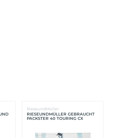
RieseundMüller
Burley
OUND
RIESEUNDMÜLLER GEBRAUCHT
BURLEY K
PACKSTER 40 TOURING CX
´LITE X 2 
500+ZUBEHÖR (RACING RED)
(AQUA)