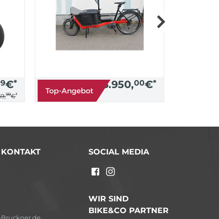
99
€
*
3.950,
00
€
*
99
*
9,
€
/ KONTAKT
SOCIAL MEDIA
n
WIR SIND
BIKE&CO PARTNER
Bruckner.de