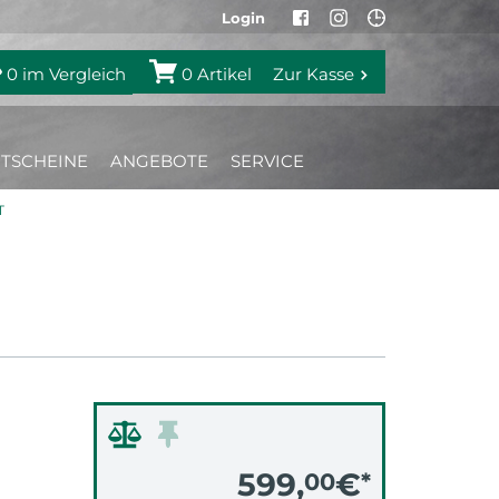
Login
0
im Vergleich
0
Artikel
Zur Kasse
TSCHEINE
ANGEBOTE
SERVICE
T
599,
€
00
*