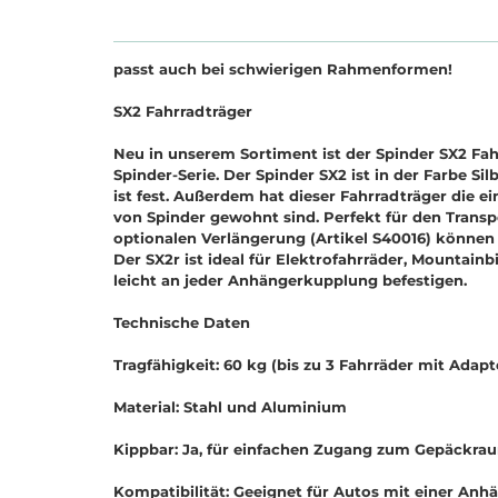
passt auch bei schwierigen Rahmenformen!
SX2 Fahrradträger
Neu in unserem Sortiment ist der Spinder SX2 Fahr
Spinder-Serie. Der Spinder SX2 ist in der Farbe Si
ist fest. Außerdem hat dieser Fahrradträger die ein
von Spinder gewohnt sind. Perfekt für den Transpo
optionalen Verlängerung (Artikel S40016) können S
Der SX2r ist ideal für Elektrofahrräder, Mountainb
leicht an jeder Anhängerkupplung befestigen.
Technische Daten
Tragfähigkeit: 60 kg (bis zu 3 Fahrräder mit Adapt
Material: Stahl und Aluminium
Kippbar: Ja, für einfachen Zugang zum Gepäckra
Kompatibilität: Geeignet für Autos mit einer Anh