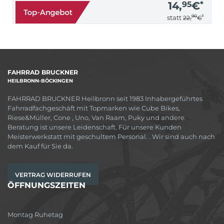
14,
95
€
*
90
*
statt
22,
€
FAHRRAD BRUCKNER
HEILBRONN-BÖCKINGEN
FAHRRAD BRUCKNER Heilbronn seit 1983 Inhabergeführtes
Fahrradfachgeschäft mit Topmarken wie Cube Bikes,
Riese&Müller, Cone , Uno, Van Raam, Puky und andere.
Beratung ist unsere Leidenschaft. Für unsere Kunden
Meisterwerkstatt mit geschultem Personal. . Wir sind auch nach
dem Kauf für Sie da.
VERTRAG WIDERRUFEN
ÖFFNUNGSZEITEN
Montag Ruhetag