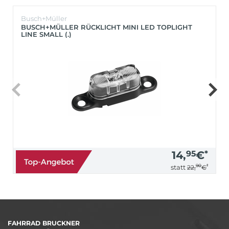
Busch+Müller
BUSCH+MÜLLER RÜCKLICHT MINI LED TOPLIGHT
LINE SMALL (.)
14,
95
€
*
90
*
statt
22,
€
FAHRRAD BRUCKNER