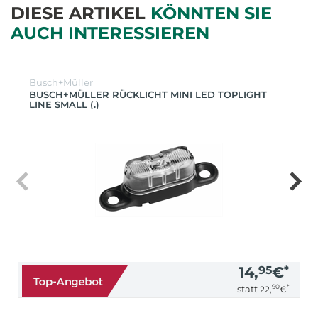
DIESE ARTIKEL
KÖNNTEN SIE
AUCH INTERESSIEREN
Busch+Müller
BUSCH+MÜLLER RÜCKLICHT MINI LED TOPLIGHT
LINE SMALL (.)
14,
95
€
*
90
*
statt
22,
€