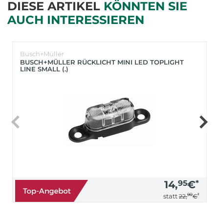
DIESE ARTIKEL
KÖNNTEN SIE
AUCH INTERESSIEREN
Busch+Müller
BUSCH+MÜLLER RÜCKLICHT MINI LED TOPLIGHT
LINE SMALL (.)
14,
95
€
*
90
*
statt
22,
€