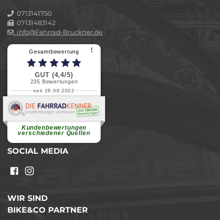
0713141750
07131483142
info@Fahrrad-Bruckner.de
⠇
Gesamtbewertung
GUT (4,4/5)
235
Bewertungen
seit 28.08.2022
Elvira B.
Superschnelle und freundliche
Pannenhilfe. Herzlichen Dank.
Ohne Ihre Hilfe wäre...
Kundenbewertungen
weiterlesen
verschiedener Quellen
SOCIAL MEDIA
WIR SIND
BIKE&CO PARTNER