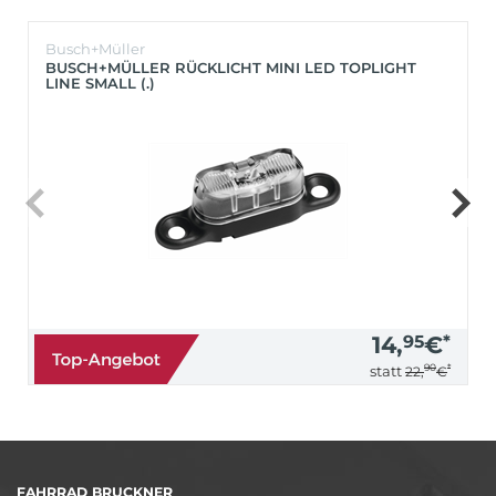
Busch+Müller
BUSCH+MÜLLER RÜCKLICHT MINI LED TOPLIGHT
LINE SMALL (.)
14,
95
€
*
90
*
statt
22,
€
FAHRRAD BRUCKNER