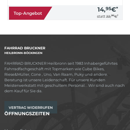
14,
95
€
*
90
*
statt
22,
€
FAHRRAD BRUCKNER
HEILBRONN-BÖCKINGEN
FAHRRAD BRUCKNER Heilbronn seit 1983 Inhabergeführtes
Fahrradfachgeschäft mit Topmarken wie Cube Bikes,
Riese&Müller, Cone , Uno, Van Raam, Puky und andere.
Beratung ist unsere Leidenschaft. Für unsere Kunden
Meisterwerkstatt mit geschultem Personal. . Wir sind auch nach
dem Kauf für Sie da.
VERTRAG WIDERRUFEN
ÖFFNUNGSZEITEN