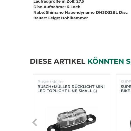
Laufradgröße in Zoll: 27,5
Disc-Aufnahme: 6-Loch
Nabe: Shimano Nabendynamo DH3D32BL Disc
Bauart Felge: Hohlkammer
DIESE ARTIKEL
KÖNNTEN S
Busch+Müller
SUP
BUSCH+MÜLLER RÜCKLICHT MINI
SUPE
LED TOPLIGHT LINE SMALL (.)
BIKE
(SC