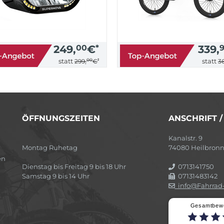
249,
00
€
*
339,
00
*
statt
statt
299,
€
36
ÖFFNUNGSZEITEN
ANSCHRIFT 
Kanalstr. 9
Montag Ruhetag
74080 Heilbron
en
Dienstag bis Freitag 9 bis 18 Uhr
0713141750
Samstag 9 bis 14 Uhr
07131483142
info@Fahrrad-
Gesamtbew