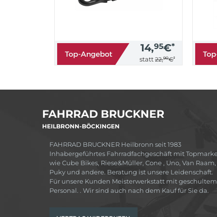
14,
95
€
*
90
*
statt
22,
€
FAHRRAD BRUCKNER
HEILBRONN-BÖCKINGEN
FAHRRAD BRUCKNER Heilbronn seit 1983
Inhabergeführtes Fahrradfachgeschäft mit Topmark
wie Cube Bikes, Riese&Müller, Cone , Uno, Van Raam,
Puky und andere. Beratung ist unsere Leidenschaft.
Für unsere Kunden Meisterwerkstatt mit geschultem
Personal. . Wir sind auch nach dem Kauf für Sie da.