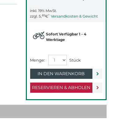
inkl. 19% MwSt.
89
*
zzgl.
5,
€
Versandkosten & Gewicht
Sofort Verfügbar 1 - 4
Werktage
IN DEN WARENKORB
RESERVIEREN & ABHOLEN