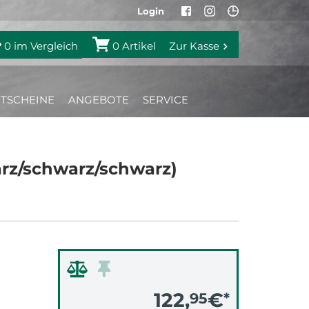
Login
0
im Vergleich
0
Artikel
Zur Kasse
TSCHEINE
ANGEBOTE
SERVICE
arz/schwarz/schwarz)
122,
€
95
*