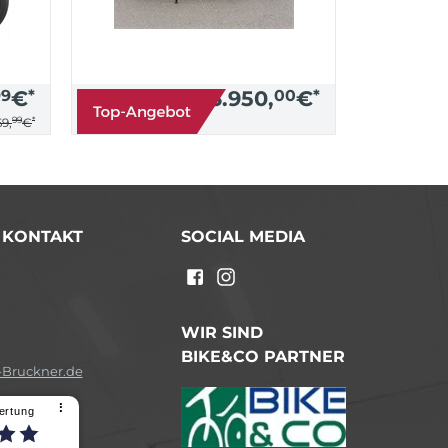
99
€
*
3.950,
00
€
*
99
*
9,
€
/ KONTAKT
SOCIAL MEDIA
n
WIR SIND
BIKE&CO PARTNER
Bruckner.de
⠇
ertung