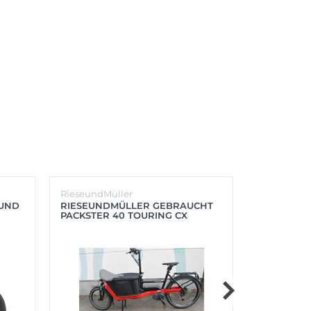
RieseundMüller
Burley
OUND
RIESEUNDMÜLLER GEBRAUCHT
BURLEY K
PACKSTER 40 TOURING CX
´LITE X 2 
500+ZUBEHÖR (RACING RED)
(AQUA)