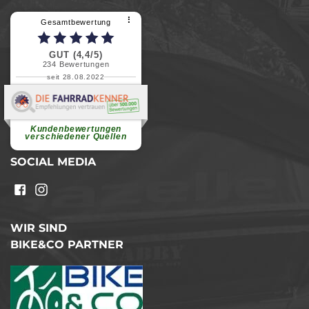
⠇
Gesamtbewertung
GUT (4,4/5)
234
Bewertungen
seit 28.08.2022
Elvira B.
Superschnelle und freundliche
Pannenhilfe. Herzlichen Dank.
Ohne Ihre Hilfe wäre...
Kundenbewertungen
weiterlesen
verschiedener Quellen
SOCIAL MEDIA
WIR SIND
BIKE&CO PARTNER