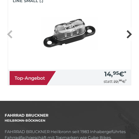
LINE SMALL (.)
14,
95
€
*
90
*
statt
22,
€
FAHRRAD BRUCKNER
HEILBRONN-BÖCKINGEN
FAHRRAD BRUCKNER Heilbronn seit 1983 Inhabergeführtes
Fahrradfachgeschäft mit Topmarken wie Cube Bikes,