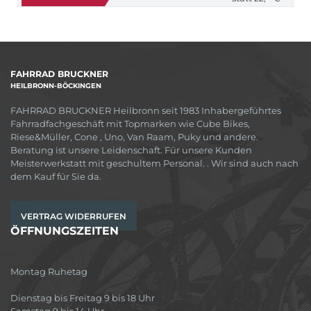
FAHRRAD BRUCKNER
HEILBRONN-BÖCKINGEN
FAHRRAD BRUCKNER Heilbronn seit 1983 Inhabergeführtes
Fahrradfachgeschäft mit Topmarken wie Cube Bikes,
Riese&Müller, Cone , Uno, Van Raam, Puky und andere.
Beratung ist unsere Leidenschaft. Für unsere Kunden
Meisterwerkstatt mit geschultem Personal. . Wir sind auch nach
dem Kauf für Sie da.
VERTRAG WIDERRUFEN
ÖFFNUNGSZEITEN
Montag Ruhetag
Dienstag bis Freitag 9 bis 18 Uhr
Samstag 9 bis 14 Uhr