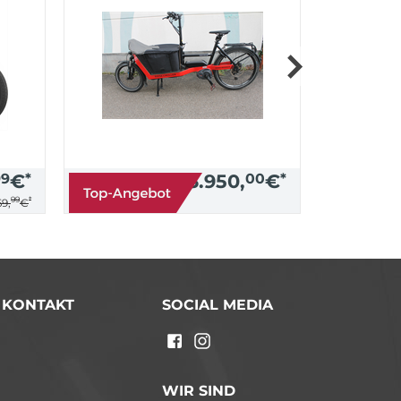
99
€
*
3.950,
00
€
*
99
*
9,
€
/ KONTAKT
SOCIAL MEDIA
n
WIR SIND