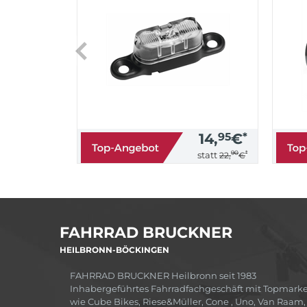
14,
95
€
*
90
*
statt
22,
€
FAHRRAD BRUCKNER
HEILBRONN-BÖCKINGEN
FAHRRAD BRUCKNER Heilbronn seit 1983
Inhabergeführtes Fahrradfachgeschäft mit Topmark
wie Cube Bikes, Riese&Müller, Cone , Uno, Van Raam,