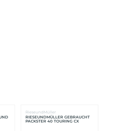
RieseundMüller
Burley
OUND
RIESEUNDMÜLLER GEBRAUCHT
BURLEY K
PACKSTER 40 TOURING CX
´LITE X 2 
500+ZUBEHÖR (RACING RED)
(AQUA)