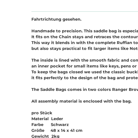
Fahrtrichtung gesehen.
Handmade to precision. This saddle bag is especial
It fits on the Chain stays and retraces the contour
This way it blends in with the complete Ruffian t
but also stays practical to fit larger items like N
The inside is lined with the smooth fabric and co
an inner pocket for small items like keys, pens o
To keep the bags closed we used the classic buckl
it fits perfectly to the design of the bag and prot
The Saddle Bags comes in two colors Ranger Brown
All assembly material is enclosed with the bag.
pro Stück
Material Leder
Farbe Schwarz
Größe 48 x 14 x 41 cm
Gewicht 2kg