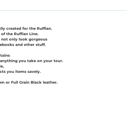
ly created for the Ruffian.
 of the Ruffian Line.
o not only look gorgeous
otebooks and other stuff.
ntains
r anything you take on your tour.
e,
ects you items savely.
 or Full Grain Black leather.