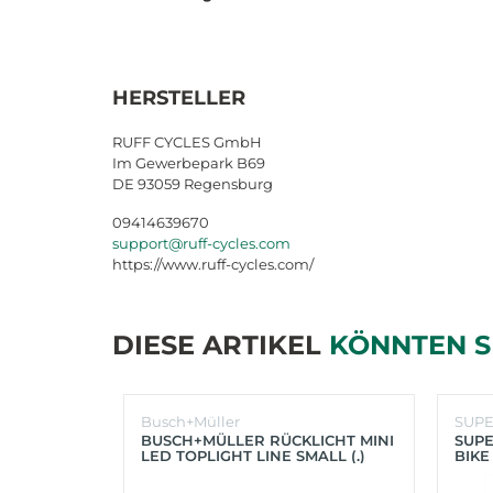
HERSTELLER
RUFF CYCLES GmbH
Im Gewerbepark B69
DE 93059 Regensburg
09414639670
support@ruff-cycles.com
https://www.ruff-cycles.com/
DIESE ARTIKEL
KÖNNTEN S
Busch+Müller
SUP
BUSCH+MÜLLER RÜCKLICHT MINI
SUPE
LED TOPLIGHT LINE SMALL (.)
BIKE
(SC