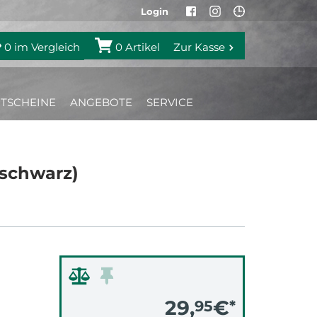
Login
0
im Vergleich
0
Artikel
Zur Kasse
TSCHEINE
ANGEBOTE
SERVICE
(schwarz)
29,
€
95
*