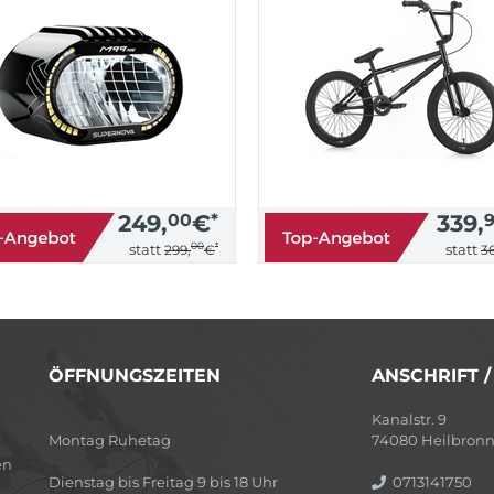
249,
00
€
*
339,
00
*
statt
statt
299,
€
36
ÖFFNUNGSZEITEN
ANSCHRIFT 
Kanalstr. 9
Montag Ruhetag
74080 Heilbron
en
Dienstag bis Freitag 9 bis 18 Uhr
0713141750