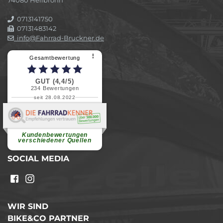
0713141750
07131483142
info@Fahrrad-Bruckner.de
⠇
Gesamtbewertung
GUT (4,4/5)
234
Bewertungen
seit 28.08.2022
Elvira B.
Superschnelle und freundliche
Pannenhilfe. Herzlichen Dank.
Ohne Ihre Hilfe wäre...
Kundenbewertungen
weiterlesen
verschiedener Quellen
SOCIAL MEDIA
WIR SIND
BIKE&CO PARTNER