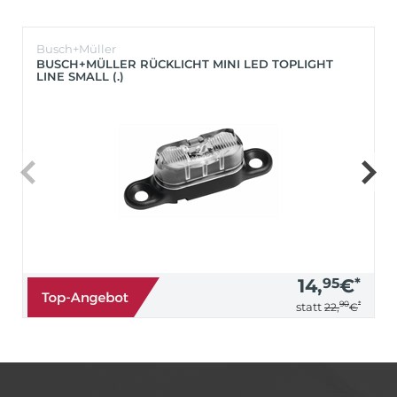
Busch+Müller
BUSCH+MÜLLER RÜCKLICHT MINI LED TOPLIGHT
LINE SMALL (.)
14,
95
€
*
90
*
statt
22,
€