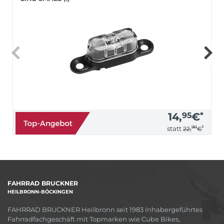
14,
95
€
*
90
*
statt
22,
€
FAHRRAD BRUCKNER
HEILBRONN-BÖCKINGEN
FAHRRAD BRUCKNER Heilbronn seit 1983 Inhabergeführtes
Fahrradfachgeschäft mit Topmarken wie Cube Bikes,