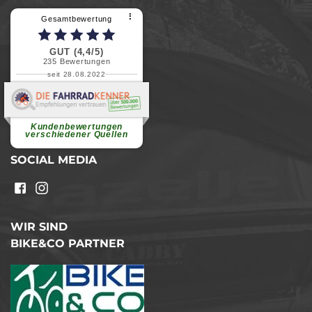
⠇
Gesamtbewertung
GUT (4,4/5)
235
Bewertungen
seit 28.08.2022
Elvira B.
Superschnelle und freundliche
Pannenhilfe. Herzlichen Dank.
Ohne Ihre Hilfe wäre...
Kundenbewertungen
weiterlesen
verschiedener Quellen
SOCIAL MEDIA
WIR SIND
BIKE&CO PARTNER