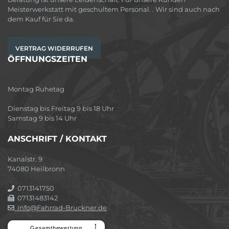
Meisterwerkstatt mit geschultem Personal. . Wir sind auch nach
dem Kauf für Sie da.
VERTRAG WIDERRUFEN
ÖFFNUNGSZEITEN
Montag Ruhetag
Dienstag bis Freitag 9 bis 18 Uhr
Samstag 9 bis 14 Uhr
ANSCHRIFT / KONTAKT
Kanalstr. 9
74080 Heilbronn
0713141750
07131483142
info@Fahrrad-Bruckner.de
⠇
Gesamtbewertung