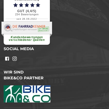
GUT (4,4/5)
234
Bewertungen
seit 28.08.2022
Elvira B.
Superschnelle und freundliche
Pannenhilfe. Herzlichen Dank.
Ohne Ihre Hilfe wäre...
Kundenbewertungen
weiterlesen
verschiedener Quellen
SOCIAL MEDIA
WIR SIND
BIKE&CO PARTNER