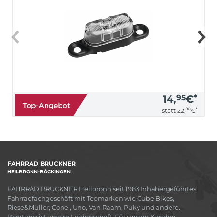
14,
95
€
*
90
*
statt
22,
€
FAHRRAD BRUCKNER
HEILBRONN-BÖCKINGEN
FAHRRAD BRUCKNER Heilbronn seit 1983 Inhabergeführtes
Fahrradfachgeschäft mit Topmarken wie Cube Bikes,
Riese&Müller, Cone , Uno, Van Raam, Puky und andere.
Beratung ist unsere Leidenschaft. Für unsere Kunden