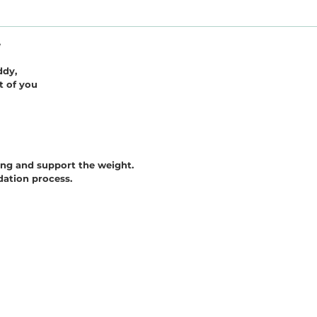
e
ddy,
t of you
ong and support the weight.
dation process.