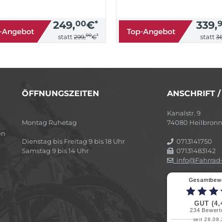
249,
00
€
*
339,
00
*
statt
statt
299,
€
36
ÖFFNUNGSZEITEN
ANSCHRIFT 
Kanalstr. 9
Montag Ruhetag
74080 Heilbron
en
Dienstag bis Freitag 9 bis 18 Uhr
0713141750
Samstag 9 bis 14 Uhr
07131483142
info@Fahrrad-
Gesamtbew
GUT (4,
234
Bewert
seit 28.08