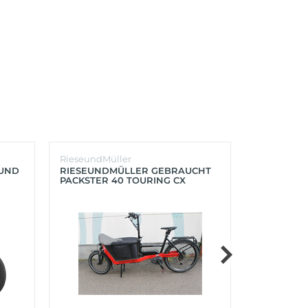
RieseundMüller
Burley
OUND
RIESEUNDMÜLLER GEBRAUCHT
BURLEY K
PACKSTER 40 TOURING CX
´LITE X 2 
500+ZUBEHÖR (RACING RED)
(AQUA)