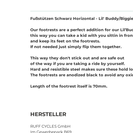
Fußstützen Schwarz Horizontal - Lil' Buddy/Biggi
Our footrests are a perfect addition for our Lil’Bu
this way you can take a kid with you sittin in fron
and keep its feet on the footrests.
If not needed just simply flip them together.
This way they don't stick out and are safe out
of the way if you are taking a ride by yourself.
Hard and resistible steel makes sure these hold l
The footrests are anodized black to avoid any oxi
Length of the footrest itself is 70mm.
HERSTELLER
RUFF CYCLES GmbH
Im Gewerbepark B69