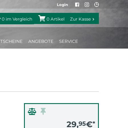
Login
0
im Vergleich
0
Artikel
Zur Kasse
TSCHEINE
ANGEBOTE
SERVICE
29,
€
95
*