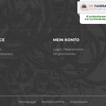
Elvir
Superschnelle und f
Pannenhilfe. Herzli
Ohne Ihre Hilfe wäre
Kundenbewe
weiterlesen
verschiedene
CE
MEIN KONTO
s
Login / Registrieren
nkkarten
Vergleichsliste
Homepage
Kontakt online
Impressum