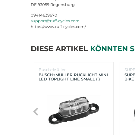
DE 93059 Regensburg
09414639670
support@ruff-cycles.com
https://www.ruff-cycles.com/
DIESE ARTIKEL
KÖNNTEN S
Busch+Müller
SUP
BUSCH+MÜLLER RÜCKLICHT MINI
SUPE
LED TOPLIGHT LINE SMALL (.)
BIKE
(SC