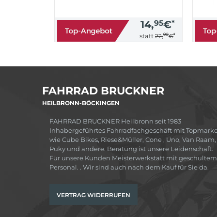
14,
95
€
*
90
*
statt
22,
€
FAHRRAD BRUCKNER
HEILBRONN-BÖCKINGEN
FAHRRAD BRUCKNER Heilbronn seit 1983
Inhabergeführtes Fahrradfachgeschäft mit Topmark
wie Cube Bikes, Riese&Müller, Cone , Uno, Van Raam,
Puky und andere. Beratung ist unsere Leidenschaft.
Für unsere Kunden Meisterwerkstatt mit geschultem
Personal. . Wir sind auch nach dem Kauf für Sie da.
VERTRAG WIDERRUFEN