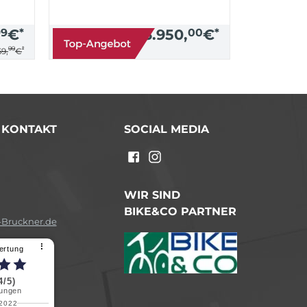
99
€
*
3.950,
00
€
*
99
*
9,
€
/ KONTAKT
SOCIAL MEDIA
n
WIR SIND
BIKE&CO PARTNER
Bruckner.de
⠇
ertung
4/5)
ungen
.2022