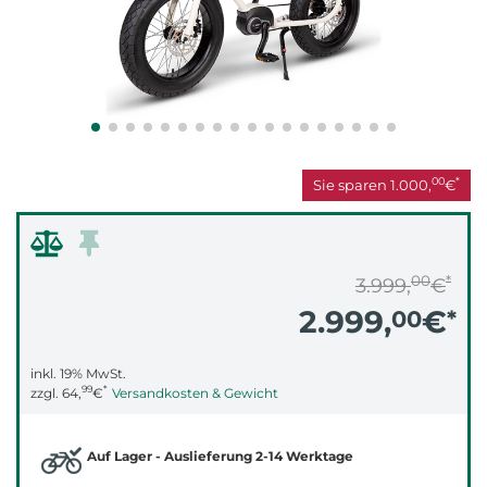
00
*
Sie sparen
1.000,
€
00
*
3.999,
€
2.999,
€
00
*
inkl. 19% MwSt.
99
*
zzgl.
64,
€
Versandkosten & Gewicht
Auf Lager - Auslieferung 2-14 Werktage