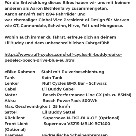
Für die Entwicklung dieses Bikes haben wir uns mit keinem
anderen als Aaron Bethlenfalvy zusammengetan.
Aaron entwirft seit 1994 Fahrräder und
war ehemaliger Global Vice President of Design für Marken
wie GT, Cannondale, Schwinn, Nirve, Felt und Mongoose.
Wohin auch immer du fährst, erfreue dich an deinem
Lil’Buddy und dem unbeschreiblichen Fahrgefühl!
https://www.ruff-cycles.com/ruff-cycles-lil-buddy-ebike-
pedelec-bosch-drive-blue-eu.html
eBike Rahmen Stahl mit Pulverbeschichtung
Tank Kein Tank
Lenker Ruff Cycles BMX Bar - Schwarz
Gabel Lil Buddy Gabel
Motor Bosch Performance Line CX (bis zu 85NM)
Akku Bosch PowerPack 500Wh
Max. Geschwindigkeit 25 km/h
Sattel Lil Buddy Sattel
Rücklicht Supernova N-TK2-BLK-OE (Optional)
Front Licht Supernova V521S-MBLK-BC1400
(Optional)
Bremsen Hydraulische Scheibenbremsen