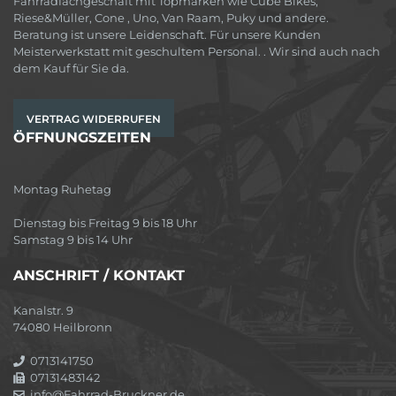
Fahrradfachgeschäft mit Topmarken wie Cube Bikes,
Riese&Müller, Cone , Uno, Van Raam, Puky und andere.
Beratung ist unsere Leidenschaft. Für unsere Kunden
Meisterwerkstatt mit geschultem Personal. . Wir sind auch nach
dem Kauf für Sie da.
VERTRAG WIDERRUFEN
ÖFFNUNGSZEITEN
Montag Ruhetag
Dienstag bis Freitag 9 bis 18 Uhr
Samstag 9 bis 14 Uhr
ANSCHRIFT / KONTAKT
Kanalstr. 9
74080 Heilbronn
0713141750
07131483142
info@Fahrrad-Bruckner.de