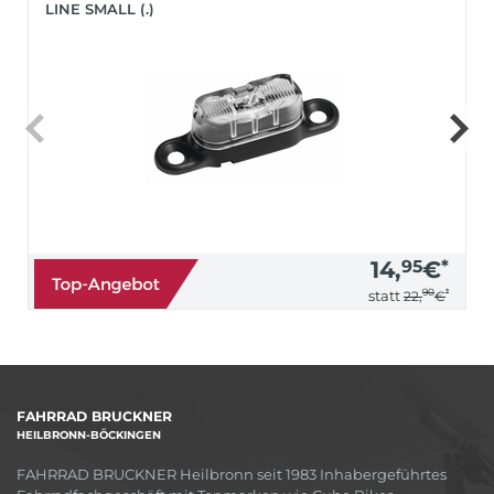
LINE SMALL (.)
14,
95
€
*
90
*
statt
22,
€
FAHRRAD BRUCKNER
HEILBRONN-BÖCKINGEN
FAHRRAD BRUCKNER Heilbronn seit 1983 Inhabergeführtes