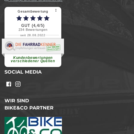
⠇
Gesamtbewertung
GUT (4,4/5)
234
Bewertungen
seit 28.08.2022
Elvira B.
Superschnelle und freundliche
Pannenhilfe. Herzlichen Dank.
Ohne Ihre Hilfe wäre...
Kundenbewertungen
weiterlesen
verschiedener Quellen
SOCIAL MEDIA
WIR SIND
BIKE&CO PARTNER