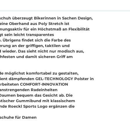
chuh überzeugt Bikerinnen in Sachen Design,
eine Oberhand aus Poly Stretch ist
ngsaktiv für ein Höchstmaß an Flexibilität
sein leicht transparentes
 Übrigens findet sich die Farbe des
ung an der griffigen, taktilen und
wieder. Das sieht nicht nur modisch aus,
hfesten und damit sicheren Griff am
de möglichst komfortabel zu gestalten,
izient dämpfenden GEL-TECHNOLOGY Polster in
 gearbeiteten COMFORT-INNOVATION
anstrengenden Radeinheiten
 Daumen bequem das Gesicht ab. Die
lastischer Gummibund mit klassischem
rende Roeckl Sports Logo ergänzen die
dschuhe für Damen