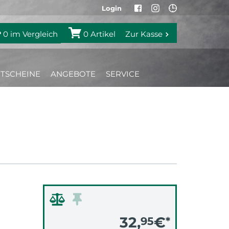
Login
0
im Vergleich
0
Artikel
Zur Kasse
TSCHEINE
ANGEBOTE
SERVICE
32,
€
95
*