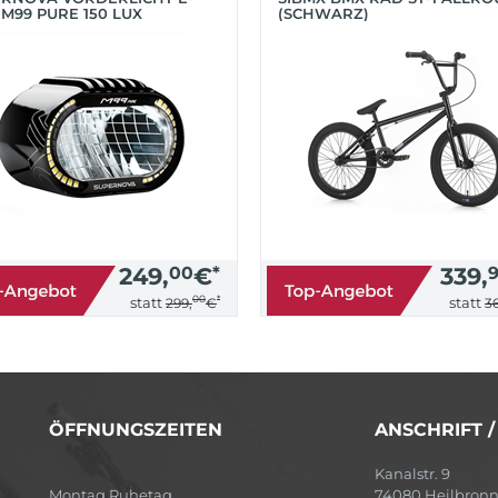
 M99 PURE 150 LUX
(SCHWARZ)
HWARZ)
249,
00
€
*
339,
00
*
statt
statt
299,
€
36
ÖFFNUNGSZEITEN
ANSCHRIFT 
Kanalstr. 9
Montag Ruhetag
74080 Heilbron