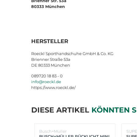
Brienner Str. 53a
80333 München
HERSTELLER
Roeckl Sporthandschuhe GmbH & Co. KG
Brienner Straße 53a
DE 80333 München
089720 18 83 - 0
info@roeckl.de
https://www.roeckl.de/
DIESE ARTIKEL
KÖNNTEN S
Busch+Müller
SUP
BUSCH+MÜLLER RÜCKLICHT MINI
SUPE