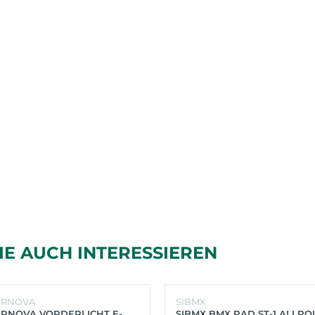
IE AUCH INTERESSIEREN
ERNOVA
SIBMX
RNOVA VORDERLICHT E-
SIBMX BMX RAD ST-1 ALLR