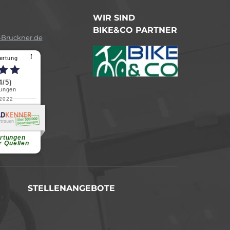
WIR SIND
BIKE&CO PARTNER
Bruckner.de
⠇
ertung
4/5)
ungen
.2022
a B.
reundliche
chen Dank.
...
rtungen
r Quellen
STELLENANGEBOTE