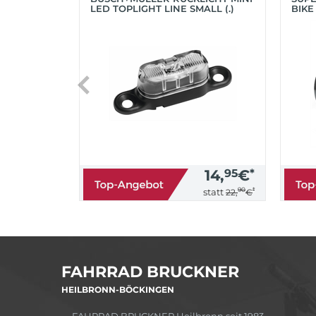
LED TOPLIGHT LINE SMALL (.)
BIKE
(SC
14,
95
€
*
90
*
statt
22,
€
FAHRRAD BRUCKNER
HEILBRONN-BÖCKINGEN
FAHRRAD BRUCKNER Heilbronn seit 1983