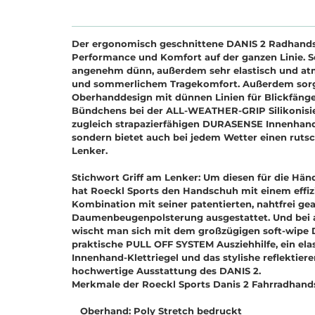
Der ergonomisch geschnittene DANIS 2 Radhands
Performance und Komfort auf der ganzen Linie. S
angenehm dünn, außerdem sehr elastisch und atmu
und sommerlichem Tragekomfort. Außerdem sorgt 
Oberhanddesign mit dünnen Linien für Blickfänge.
Bündchens bei der ALL-WEATHER-GRIP Silikonisier
zugleich strapazierfähigen DURASENSE Innenhand 
sondern bietet auch bei jedem Wetter einen rutsc
Lenker.
Stichwort Griff am Lenker: Um diesen für die Hän
hat Roeckl Sports den Handschuh mit einem eff
Kombination mit seiner patentierten, nahtfrei
Daumenbeugenpolsterung ausgestattet. Und bei 
wischt man sich mit dem großzügigen soft-wipe
praktische PULL OFF SYSTEM Ausziehhilfe, ein e
Innenhand-Klettriegel und das stylishe reflektie
hochwertige Ausstattung des DANIS 2.
Merkmale der Roeckl Sports Danis 2 Fahrradhan
Oberhand: Poly Stretch bedruckt