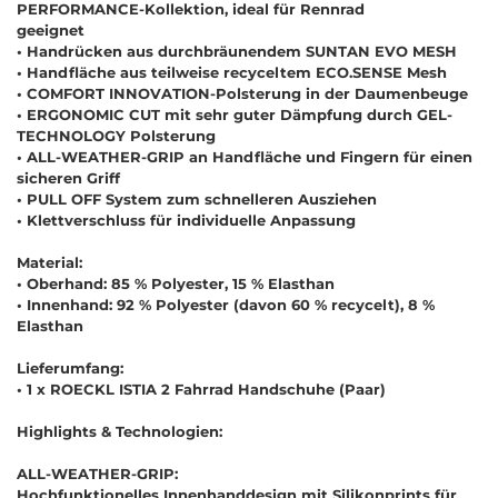
PERFORMANCE-Kollektion, ideal für Rennrad
geeignet
•
Handrücken aus durchbräunendem SUNTAN EVO MESH
•
Handfläche aus teilweise recyceltem ECO.SENSE Mesh
•
COMFORT INNOVATION-Polsterung in der Daumenbeuge
•
ERGONOMIC CUT mit sehr guter Dämpfung durch GEL-
TECHNOLOGY Polsterung
•
ALL-WEATHER-GRIP an Handfläche und Fingern für einen
sicheren Griff
•
PULL OFF System zum schnelleren Ausziehen
•
Klettverschluss für individuelle Anpassung
Material:
•
Oberhand: 85 % Polyester, 15 % Elasthan
•
Innenhand: 92 % Polyester (davon 60 % recycelt), 8 %
Elasthan
Lieferumfang:
•
1 x ROECKL ISTIA 2 Fahrrad Handschuhe (Paar)
Highlights & Technologien:
ALL-WEATHER-GRIP:
Hochfunktionelles Innenhanddesign mit Silikonprints für