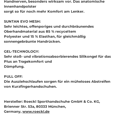
Handnerven, besonders wirksam vor. Das anatomische
Innenhandpolster
sorgt so für noch mehr Komfort am Lenker.
SUNTAN EVO MESH:
Sehr leichtes, offenporiges und durchbräunendes
Oberhandmaterial aus 85 % recyceltem
Polyester und 15 % Elasthan, für gleichmäßig
sonnengebräunte Handrücken.
GEL-TECHNOLOGY:
Sehr stoß- und vibrationsabsorbierendes Silikongel für das
Plus an Tragekomfort und
Dämpfung.
PULL OFF:
Die Ausziehschlaufen sorgen für ein müheloses Abstreifen
von Kurzfingerhandschuhen.
Hersteller: Roeckl Sporthandschuhe GmbH & Co. KG,
Brienner Str. 53a, 80333 München,
Germany,
www.roeckl.de