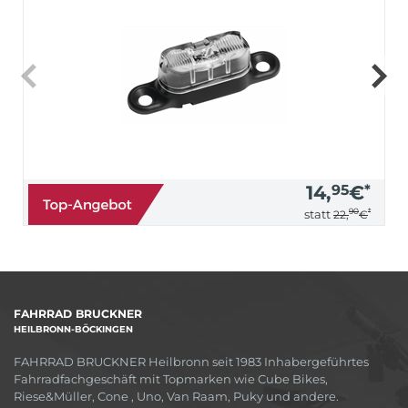
14,
95
€
*
90
*
statt
22,
€
FAHRRAD BRUCKNER
HEILBRONN-BÖCKINGEN
FAHRRAD BRUCKNER Heilbronn seit 1983 Inhabergeführtes
Fahrradfachgeschäft mit Topmarken wie Cube Bikes,
Riese&Müller, Cone , Uno, Van Raam, Puky und andere.