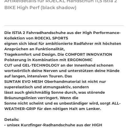
Artikeldetails für ROECKL Handschuh 11,5 Istia 2
BIKE High Perf (black shadow)
Die ISTIA 2 Fahrradhandschuhe aus der High Performance-
Kollektion von ROECKL SPORTS
eignen sich ideal für ambitionierte Radfahrer mit höchsten
Ansprüchen an Funktionalität,
Tragekomfort und Design. Die COMFORT INNOVATION
Polsterung in Kombination mit ERGONOMIC
CUT und GEL-TECHNOLOGY an der Innenhand schonen
wortwörtlich deine Nerven und unterstützen deine Hände
auf langen, intensiven Touren. Das
SUNTAN EVO MESH Oberhandmaterial ist nicht nur
superelastisch und atmungsaktiv, sondern
lässt auch gleichmäßig Sonne durch, was störende
Bräunungslinien verringert. Wenn die
Sonne nicht scheint und es unbeständiger wird, sorgt ALL-
WEATHER-GRIP für den nötigen Halt am Lenker.
Details:
•
unisex Kurzfinger-Radhandschuhe aus der HIGH