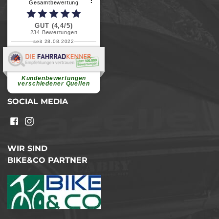
⠇
Gesamtbewertung
GUT (4,4/5)
234
Bewertungen
seit 28.08.2022
Elvira B.
Superschnelle und freundliche
Pannenhilfe. Herzlichen Dank.
Ohne Ihre Hilfe wäre...
Kundenbewertungen
weiterlesen
verschiedener Quellen
SOCIAL MEDIA
WIR SIND
BIKE&CO PARTNER