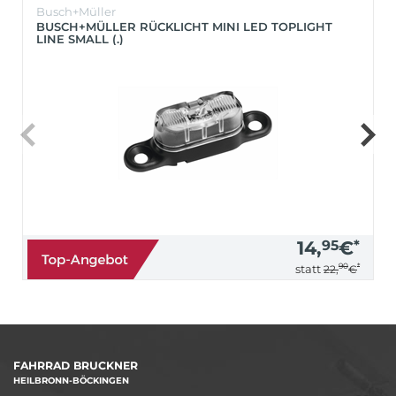
Busch+Müller
BUSCH+MÜLLER RÜCKLICHT MINI LED TOPLIGHT
LINE SMALL (.)
14,
95
€
*
90
*
statt
22,
€
FAHRRAD BRUCKNER
HEILBRONN-BÖCKINGEN