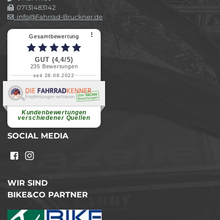
07131483142
info@Fahrrad-Bruckner.de
⠇
Gesamtbewertung
GUT (4,4/5)
235
Bewertungen
seit 28.08.2022
Elvira B.
Superschnelle und freundliche
Pannenhilfe. Herzlichen Dank.
Ohne Ihre Hilfe wäre...
Kundenbewertungen
weiterlesen
verschiedener Quellen
SOCIAL MEDIA
WIR SIND
BIKE&CO PARTNER