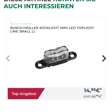
AUCH INTERESSIEREN
Busch+Müller
BUSCH+MÜLLER RÜCKLICHT MINI LED TOPLIGHT
LINE SMALL (.)
14,
95
€
*
90
*
statt
22,
€