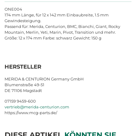
ONE004
174 mm Länge, für 12 x 142 mm Einbaubreite, 1.5 mm
Gewindesteigung.
Passend für: Merida, Centurion, BMC, Bianchi, Giant, Rocky
Mountain, Merlin, Yeti, Marin, Pivot, Transition und mehr.
Größe: 12 x 174 mm Farbe: schwarz Gewicht: 150 g
HERSTELLER
MERIDA & CENTURION Germany GmbH
Blumenstraße 49-51
DE 71106 Magstadt
07159 9459-600
vertrieb@merida-centurion.com
https://www.mcg-parts.de/
DIESE ARTIKEL
KÖNNTEN SIE