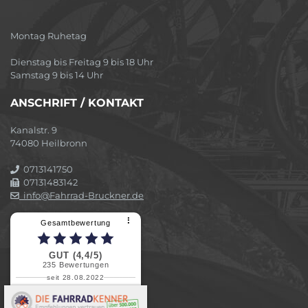
Montag Ruhetag
Dienstag bis Freitag 9 bis 18 Uhr
Samstag 9 bis 14 Uhr
ANSCHRIFT / KONTAKT
Kanalstr. 9
74080 Heilbronn
0713141750
07131483142
info@Fahrrad-Bruckner.de
⠇
Gesamtbewertung
GUT (4,4/5)
235
Bewertungen
seit 28.08.2022
Elvira B.