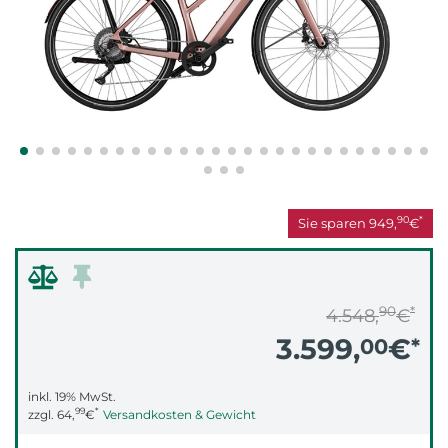
90
*
Sie sparen
949,
€
90
*
4.548,
€
3.599,
€
00
*
inkl. 19% MwSt.
99
*
zzgl.
64,
€
Versandkosten & Gewicht