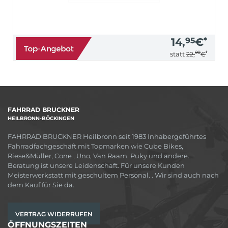
14,
95
€
*
90
*
statt
22,
€
FAHRRAD BRUCKNER
HEILBRONN-BÖCKINGEN
FAHRRAD BRUCKNER Heilbronn seit 1983 Inhabergeführtes
Fahrradfachgeschäft mit Topmarken wie Cube Bikes,
Riese&Müller, Cone , Uno, Van Raam, Puky und andere.
Beratung ist unsere Leidenschaft. Für unsere Kunden
Meisterwerkstatt mit geschultem Personal. . Wir sind auch nach
dem Kauf für Sie da.
VERTRAG WIDERRUFEN
ÖFFNUNGSZEITEN