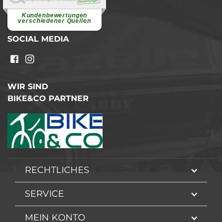
Superschnelle und freundliche
Pannenhilfe. Herzlichen Dank.
Ohne Ihre Hilfe wäre...
Kundenbewertungen
weiterlesen
verschiedener Quellen
SOCIAL MEDIA
WIR SIND
BIKE&CO PARTNER
RECHTLICHES
SERVICE
MEIN KONTO