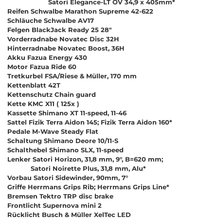
Satori Elegance-LT OV 34,9 x 405mm*
Reifen Schwalbe Marathon Supreme 42-622
Schläuche Schwalbe AV17
Felgen BlackJack Ready 25 28"
Vorderradnabe Novatec Disc 32H
Hinterradnabe Novatec Boost, 36H
Akku Fazua Energy 430
Motor Fazua Ride 60
Tretkurbel FSA/Riese & Müller, 170 mm
Kettenblatt 42T
Kettenschutz Chain guard
Kette KMC X11 ( 125x )
Kassette Shimano XT 11-speed, 11-46
Sattel Fizik Terra Aidon 145; Fizik Terra Aidon 160*
Pedale M-Wave Steady Flat
Schaltung Shimano Deore 10/11-S
Schalthebel Shimano SLX, 11-speed
Lenker Satori Horizon, 31,8 mm, 9°, B=620 mm;
Satori Noirette Plus, 31,8 mm, Alu*
Vorbau Satori Sidewinder, 90mm, 7°
Griffe Herrmans Grips Rib; Herrmans Grips Line*
Bremsen Tektro TRP disc brake
Frontlicht Supernova mini 2
Rücklicht Busch & Müller XelTec LED