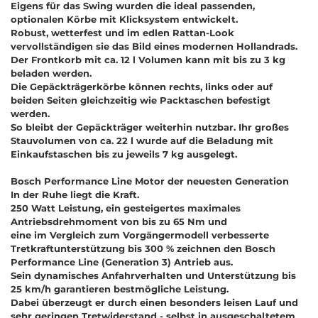
Eigens für das Swing wurden die ideal passenden,
optionalen Körbe mit Klicksystem entwickelt.
Robust, wetterfest und im edlen Rattan-Look
vervollständigen sie das Bild eines modernen Hollandrads.
Der Frontkorb mit ca. 12 l Volumen kann mit bis zu 3 kg
beladen werden.
Die Gepäckträgerkörbe können rechts, links oder auf
beiden Seiten gleichzeitig wie Packtaschen befestigt
werden.
So bleibt der Gepäckträger weiterhin nutzbar. Ihr großes
Stauvolumen von ca. 22 l wurde auf die Beladung mit
Einkaufstaschen bis zu jeweils 7 kg ausgelegt.
Bosch Performance Line Motor der neuesten Generation
In der Ruhe liegt die Kraft.
250 Watt Leistung, ein gesteigertes maximales
Antriebsdrehmoment von bis zu 65 Nm und
eine im Vergleich zum Vorgängermodell verbesserte
Tretkraftunterstützung bis 300 % zeichnen den Bosch
Performance Line (Generation 3) Antrieb aus.
Sein dynamisches Anfahrverhalten und Unterstützung bis
25 km/h garantieren bestmögliche Leistung.
Dabei überzeugt er durch einen besonders leisen Lauf und
sehr geringen Tretwiderstand - selbst in ausgeschaltetem