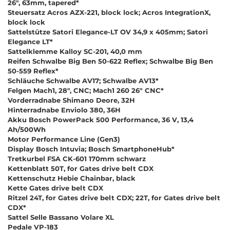
26", 63mm, tapered*
Steuersatz Acros AZX-221, block lock; Acros IntegrationX,
block lock
Sattelstütze Satori Elegance-LT OV 34,9 x 405mm; Satori
Elegance LT*
Sattelklemme Kalloy SC-201, 40,0 mm
Reifen Schwalbe Big Ben 50-622 Reflex; Schwalbe Big Ben
50-559 Reflex*
Schläuche Schwalbe AV17; Schwalbe AV13*
Felgen Mach1, 28", CNC; Mach1 260 26" CNC*
Vorderradnabe Shimano Deore, 32H
Hinterradnabe Enviolo 380, 36H
Akku Bosch PowerPack 500 Performance, 36 V, 13,4
Ah/500Wh
Motor Performance Line (Gen3)
Display Bosch Intuvia; Bosch SmartphoneHub*
Tretkurbel FSA CK-601 170mm schwarz
Kettenblatt 50T, for Gates drive belt CDX
Kettenschutz Hebie Chainbar, black
Kette Gates drive belt CDX
Ritzel 24T, for Gates drive belt CDX; 22T, for Gates drive belt
CDX*
Sattel Selle Bassano Volare XL
Pedale VP-183