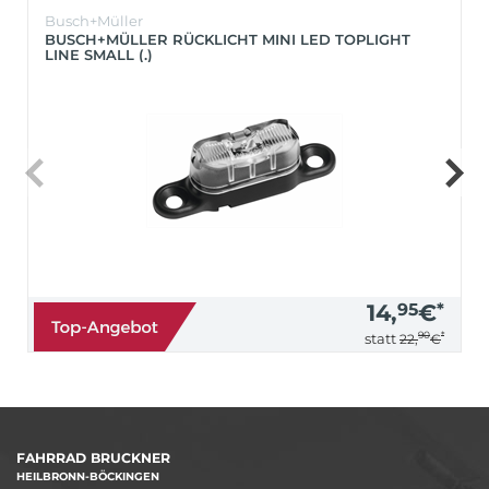
Busch+Müller
BUSCH+MÜLLER RÜCKLICHT MINI LED TOPLIGHT
LINE SMALL (.)
14,
95
€
*
90
*
statt
22,
€
FAHRRAD BRUCKNER
HEILBRONN-BÖCKINGEN