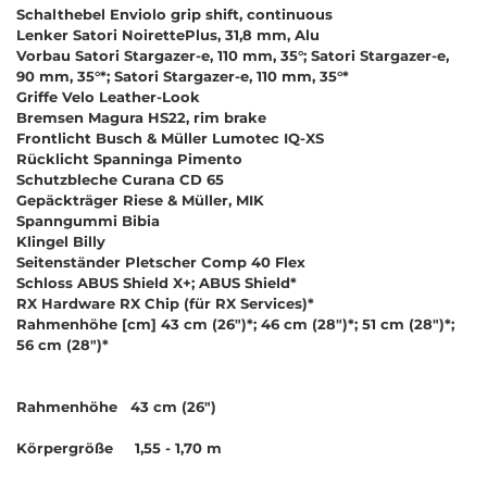
Schalthebel Enviolo grip shift, continuous
Lenker Satori NoirettePlus, 31,8 mm, Alu
Vorbau Satori Stargazer-e, 110 mm, 35°; Satori Stargazer-e,
90 mm, 35°*; Satori Stargazer-e, 110 mm, 35°*
Griffe Velo Leather-Look
Bremsen Magura HS22, rim brake
Frontlicht Busch & Müller Lumotec IQ-XS
Rücklicht Spanninga Pimento
Schutzbleche Curana CD 65
Gepäckträger Riese & Müller, MIK
Spanngummi Bibia
Klingel Billy
Seitenständer Pletscher Comp 40 Flex
Schloss ABUS Shield X+; ABUS Shield*
RX Hardware RX Chip (für RX Services)*
Rahmenhöhe [cm] 43 cm (26")*; 46 cm (28")*; 51 cm (28")*;
56 cm (28")*
Rahmenhöhe 43 cm (26")
Körpergröße 1,55 - 1,70 m