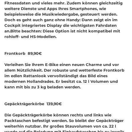
Fitnessdaten und vieles mehr. Zudem können gleichzeitig
weitere Dienste und Apps Ihres Smartphones, wie
beispielsweise die Musikwiedergabe, gesteuert werden.
Doch es geht auch ganz ohne Handy: Dann zeigt ein im
Cockpit integriertes Display die wichtigsten Fahrdaten
an.Bitte beachten: Diese Option ist nicht kompatibel mit
rohloff- und HS-Modellen.
Frontkorb 89,90€
Verleihen Sie Ihrem E-Bike einen neuen Charme und vor
allem Nützlichkeit. Der robuste und wetterfeste Frontkorb
im edlen Rattanlook vervollständigt das Bild eines
modernen Hollandrades. Er besitzt ca. 12 l Volumen und
kann mit bis zu 3 kg beladen werden.
Gepäckträgerkörbe 139,90€
Die Gepäckträgerkörbe können rechts und links wie
Packtaschen befestigt werden. So bleibt der Gepäckträger
weiterhin nutzbar. Ihr großes Stauvolumen von ca. 22 l
wurde auf die Beladung mit Einkaufstaschen bis zu jeweils