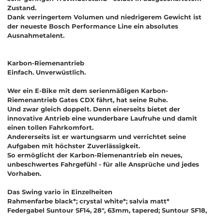
Zustand.
Dank verringertem Volumen und niedrigerem Gewicht ist
der neueste Bosch Performance Line ein absolutes
Ausnahmetalent.
Karbon-Riemenantrieb
Einfach. Unverwüstlich.
Wer ein E-Bike mit dem serienmäßigen Karbon-
Riemenantrieb Gates CDX fährt, hat seine Ruhe.
Und zwar gleich doppelt. Denn einerseits bietet der
innovative Antrieb eine wunderbare Laufruhe und damit
einen tollen Fahrkomfort.
Andererseits ist er wartungsarm und verrichtet seine
Aufgaben mit höchster Zuverlässigkeit.
So ermöglicht der Karbon-Riemenantrieb ein neues,
unbeschwertes Fahrgefühl - für alle Ansprüche und jedes
Vorhaben.
Das Swing vario in Einzelheiten
Rahmenfarbe black*; crystal white*; salvia matt*
Federgabel Suntour SF14, 28", 63mm, tapered; Suntour SF18,