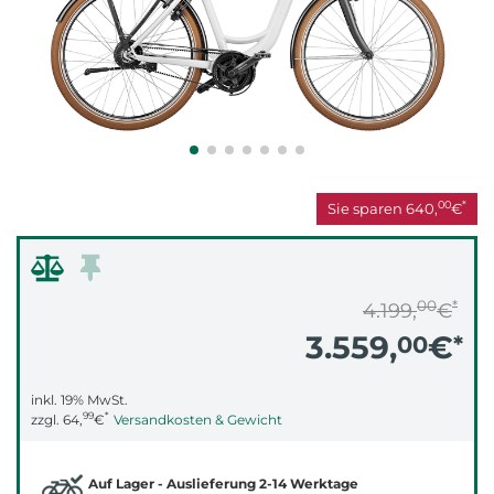
00
*
Sie sparen
640,
€
00
*
4.199,
€
3.559,
€
00
*
inkl. 19% MwSt.
99
*
zzgl.
64,
€
Versandkosten & Gewicht
Auf Lager - Auslieferung 2-14 Werktage