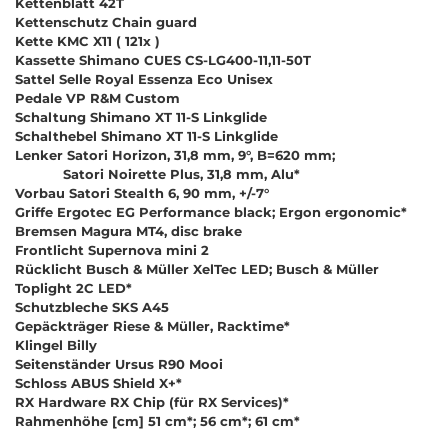
Kettenblatt 42T
Kettenschutz Chain guard
Kette KMC X11 ( 121x )
Kassette Shimano CUES CS-LG400-11,11-50T
Sattel Selle Royal Essenza Eco Unisex
Pedale VP R&M Custom
Schaltung Shimano XT 11-S Linkglide
Schalthebel Shimano XT 11-S Linkglide
Lenker Satori Horizon, 31,8 mm, 9°, B=620 mm;
Satori Noirette Plus, 31,8 mm, Alu*
Vorbau Satori Stealth 6, 90 mm, +/-7°
Griffe Ergotec EG Performance black; Ergon ergonomic*
Bremsen Magura MT4, disc brake
Frontlicht Supernova mini 2
Rücklicht Busch & Müller XelTec LED; Busch & Müller
Toplight 2C LED*
Schutzbleche SKS A45
Gepäckträger Riese & Müller, Racktime*
Klingel Billy
Seitenständer Ursus R90 Mooi
Schloss ABUS Shield X+*
RX Hardware RX Chip (für RX Services)*
Rahmenhöhe [cm] 51 cm*; 56 cm*; 61 cm*