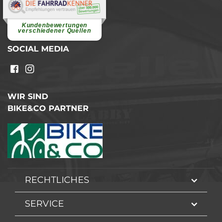
Elvira B.
Superschnelle und freundliche
Pannenhilfe. Herzlichen Dank.
Ohne Ihre Hilfe wäre...
Kundenbewertungen
weiterlesen
verschiedener Quellen
SOCIAL MEDIA
WIR SIND
BIKE&CO PARTNER
RECHTLICHES
SERVICE