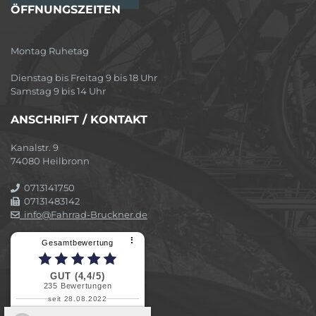
ÖFFNUNGSZEITEN
Montag Ruhetag
Dienstag bis Freitag 9 bis 18 Uhr
Samstag 9 bis 14 Uhr
ANSCHRIFT / KONTAKT
Kanalstr. 9
74080 Heilbronn
0713141750
07131483142
info@Fahrrad-Bruckner.de
⠇
Gesamtbewertung
GUT (4,4/5)
235
Bewertungen
seit 28.08.2022