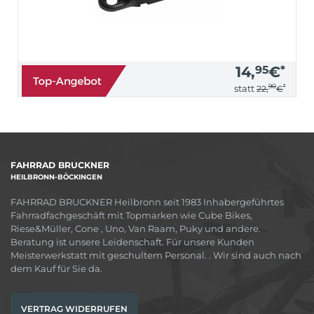
14,
95
€
*
90
*
statt
22,
€
FAHRRAD BRUCKNER
HEILBRONN-BÖCKINGEN
FAHRRAD BRUCKNER Heilbronn seit 1983 Inhabergeführtes
Fahrradfachgeschäft mit Topmarken wie Cube Bikes,
Riese&Müller, Cone , Uno, Van Raam, Puky und andere.
Beratung ist unsere Leidenschaft. Für unsere Kunden
Meisterwerkstatt mit geschultem Personal. . Wir sind auch nach
dem Kauf für Sie da.
VERTRAG WIDERRUFEN