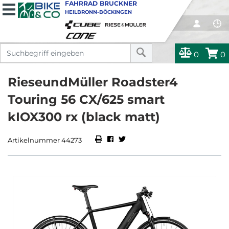
FAHRRAD BRUCKNER
HEILBRONN-BÖCKINGEN
0
0
RieseundMüller Roadster4
Touring 56 CX/625 smart
kIOX300 rx (black matt)
Artikelnummer 44273