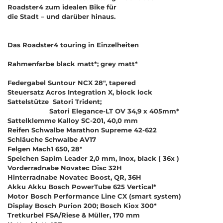
Roadster4 zum idealen Bike für
die Stadt
–
u
n
d
d
a
r
ü
b
e
r
h
i
n
a
u
s
.
Das Roadster4 touring in Einzelheiten
Rahmenfarbe black matt*; grey matt*
Federgabel Suntour NCX 28", tapered
Steuersatz Acros Integration X, block lock
Sattelstütze Satori Trident;
Satori Elegance-LT OV 34,9 x 405mm*
Sattelklemme Kalloy SC-201, 40,0 mm
Reifen Schwalbe Marathon Supreme 42-622
Schläuche Schwalbe AV17
Felgen Mach1 650, 28"
Speichen Sapim Leader 2,0 mm, Inox, black ( 36x )
Vorderradnabe Novatec Disc 32H
Hinterradnabe Novatec Boost, QR, 36H
Akku Akku Bosch PowerTube 625 Vertical*
Motor Bosch Performance Line CX (smart system)
Display Bosch Purion 200; Bosch Kiox 300*
Tretkurbel FSA/Riese & Müller, 170 mm