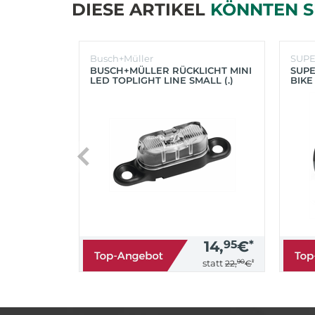
DIESE ARTIKEL
KÖNNTEN S
Busch+Müller
SUP
BUSCH+MÜLLER RÜCKLICHT MINI
SUPE
LED TOPLIGHT LINE SMALL (.)
BIKE
(SC
14,
95
€
*
90
*
statt
22,
€