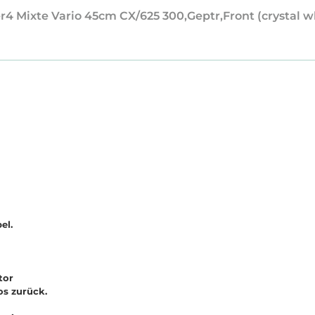
r4 Mixte Vario 45cm CX/625 300,Geptr,Front (crystal w
el.
tor
s zurück.