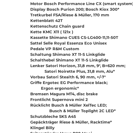
Motor Bosch Performance Line CX (smart system
Display Bosch Purion 200; Bosch Kiox 300*
Tretkurbel FSA/Riese & Müller, 170 mm
Kettenblatt 42T
Kettenschutz Chain guard
Kette KMC X11 ( 121x )
Kassette Shimano CUES CS-LG400-11,11-50T
Sattel Selle Royal Essenza Eco Unisex
Pedale VP R&M Custom
Schaltung Shimano XT 11-S Linkglide
Schalthebel Shimano XT 11-S Linkglide
Lenker Satori Horizon, 31,8 mm, 9°, B=620 mm;
Satori Noirette Plus, 31,8 mm, Alu*
Vorbau Satori Stealth 6, 90 mm, +/-7°
Griffe Ergotec EG Performance black;
Ergon ergonomic*
Bremsen Magura MT4, disc brake
Frontlicht Supernova mini 2
Rücklicht Busch & Müller XelTec LED;
Busch & Müller Toplight 2C LED*
Schutzbleche SKS A45
Gepäckträger Riese & Müller, Racktime*
Klingel Billy