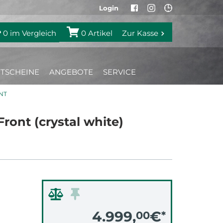
Login
0
im Vergleich
0
Artikel
Zur Kasse
TSCHEINE
ANGEBOTE
SERVICE
NT
ront (crystal white)
4.999,
€
00
*