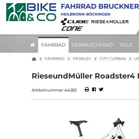
FAHRRAD BRUCKNER
HEILBRONN-BÖCKINGEN
FAHRRAD
GEBRAUCHTRAD
TEILE
FAHRRAD
PEDELEC
CITY / URBAN
U
RieseundMüller Roadster4 M
Artikelnummer 44282