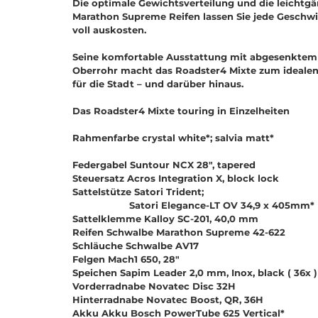
Die optimale Gewichtsverteilung und die leichtg
Marathon Supreme Reifen lassen Sie jede Geschwi
voll auskosten.
Seine komfortable Ausstattung mit abgesenktem
Oberrohr macht das Roadster4 Mixte zum idealen
für die Stadt
–
u
n
d
d
a
r
ü
b
e
r
h
i
n
a
u
s
.
Das Roadster4 Mixte touring in Einzelheiten
Rahmenfarbe crystal white*; salvia matt*
Federgabel Suntour NCX 28", tapered
Steuersatz Acros Integration X, block lock
Sattelstütze Satori Trident;
Satori Elegance-LT OV 34,9 x 405mm*
Sattelklemme Kalloy SC-201, 40,0 mm
Reifen Schwalbe Marathon Supreme 42-622
Schläuche Schwalbe AV17
Felgen Mach1 650, 28"
Speichen Sapim Leader 2,0 mm, Inox, black ( 36x )
Vorderradnabe Novatec Disc 32H
Hinterradnabe Novatec Boost, QR, 36H
Akku Akku Bosch PowerTube 625 Vertical*