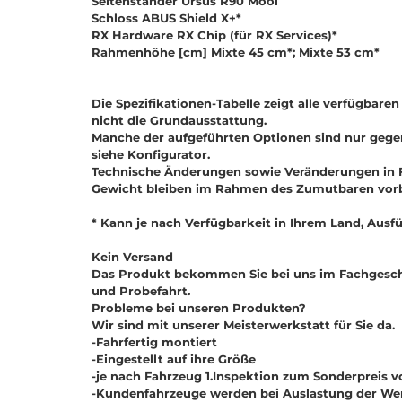
Seitenständer Ursus R90 Mooi
Schloss ABUS Shield X+*
RX Hardware RX Chip (für RX Services)*
Rahmenhöhe [cm] Mixte 45 cm*; Mixte 53 cm*
Die Spezifikationen-Tabelle zeigt alle verfügbaren
nicht die Grundausstattung.
Manche der aufgeführten Optionen sind nur gegen 
siehe Konfigurator.
Technische Änderungen sowie Veränderungen in 
Gewicht bleiben im Rahmen des Zumutbaren vorb
* Kann je nach Verfügbarkeit in Ihrem Land, Ausf
Kein Versand
Das Produkt bekommen Sie bei uns im Fachgesch
und Probefahrt.
Probleme bei unseren Produkten?
Wir sind mit unserer Meisterwerkstatt für Sie da.
-Fahrfertig montiert
-Eingestellt auf ihre Größe
-je nach Fahrzeug 1.Inspektion zum Sonderpreis 
-Kundenfahrzeuge werden bei Auslastung der We