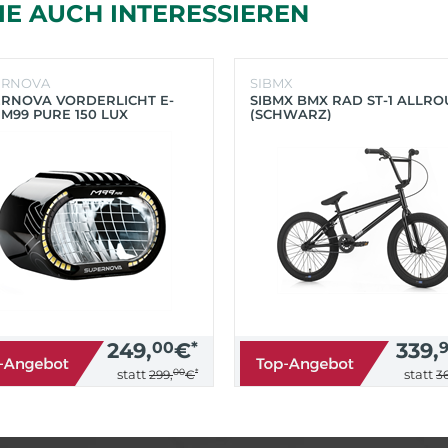
IE AUCH INTERESSIEREN
ERNOVA
SIBMX
RNOVA VORDERLICHT E-
SIBMX BMX RAD ST-1 ALLR
 M99 PURE 150 LUX
(SCHWARZ)
HWARZ)
249,
00
€
*
339,
00
*
statt
statt
299,
€
36