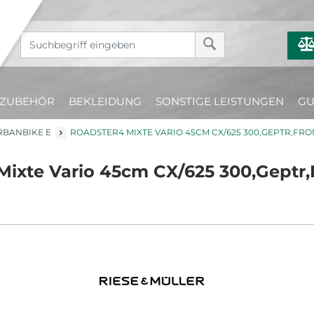
ZUBEHÖR
BEKLEIDUNG
SONSTIGE LEISTUNGEN
GU
RBANBIKE E
ROADSTER4 MIXTE VARIO 45CM CX/625 300,GEPTR,FRO
ixte Vario 45cm CX/625 300,Geptr,F