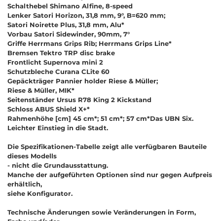
Schalthebel Shimano Alfine, 8-speed
Lenker Satori Horizon, 31,8 mm, 9°, B=620 mm;
Satori Noirette Plus, 31,8 mm, Alu*
Vorbau Satori Sidewinder, 90mm, 7°
Griffe Herrmans Grips Rib; Herrmans Grips Line*
Bremsen Tektro TRP disc brake
Frontlicht Supernova mini 2
Schutzbleche Curana CLite 60
Gepäckträger Pannier holder Riese & Müller;
Riese & Müller, MIK*
Seitenständer Ursus R78 King 2 Kickstand
Schloss ABUS Shield X+*
Rahmenhöhe [cm] 45 cm*; 51 cm*; 57 cm*Das UBN Six.
Leichter Einstieg in die Stadt.
Die Spezifikationen-Tabelle zeigt alle verfügbaren Bauteile
dieses Modells
- nicht die Grundausstattung.
Manche der aufgeführten Optionen sind nur gegen Aufpreis
erhältlich,
siehe Konfigurator.
Technische Änderungen sowie Veränderungen in Form,