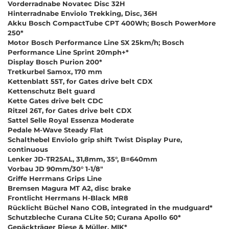
Vorderradnabe Novatec Disc 32H
Hinterradnabe Enviolo Trekking, Disc, 36H
Akku Bosch CompactTube CPT 400Wh; Bosch PowerMore
250*
Motor Bosch Performance Line SX 25km/h; Bosch
Performance Line Sprint 20mph+*
Display Bosch Purion 200*
Tretkurbel Samox, 170 mm
Kettenblatt 55T, for Gates drive belt CDX
Kettenschutz Belt guard
Kette Gates drive belt CDC
Ritzel 26T, for Gates drive belt CDX
Sattel Selle Royal Essenza Moderate
Pedale M-Wave Steady Flat
Schalthebel Enviolo grip shift Twist Display Pure,
continuous
Lenker JD-TR25AL, 31,8mm, 35°, B=640mm
Vorbau JD 90mm/30° 1-1/8"
Griffe Herrmans Grips Line
Bremsen Magura MT A2, disc brake
Frontlicht Herrmans H-Black MR8
Rücklicht Büchel Nano COB, integrated in the mudguard*
Schutzbleche Curana CLite 50; Curana Apollo 60*
Gepäckträger Riese & Müller, MIK*