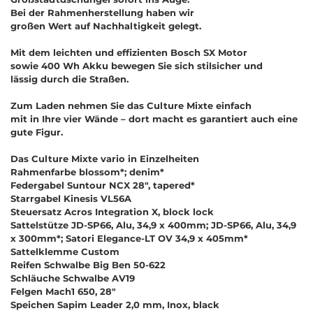
Bei der Rahmenherstellung haben wir
großen Wert auf Nachhaltigkeit gelegt.
Mit dem leichten und effizienten Bosch SX Motor
sowie 400 Wh Akku bewegen Sie sich stilsicher und
lässig durch die Straßen.
Zum Laden nehmen Sie das Culture Mixte einfach
mit in Ihre vier Wände
–
d
o
r
t
m
a
c
h
t
e
s
g
a
r
a
n
t
i
e
r
t
a
u
c
h
e
i
n
e
g
u
t
e
F
i
g
u
r
.
Das Culture Mixte vario in Einzelheiten
Rahmenfarbe blossom*; denim*
Federgabel Suntour NCX 28", tapered*
Starrgabel Kinesis VL56A
Steuersatz Acros Integration X, block lock
Sattelstütze JD-SP66, Alu, 34,9 x 400mm; JD-SP66, Alu, 34,9
x 300mm*; Satori Elegance-LT OV 34,9 x 405mm*
Sattelklemme Custom
Reifen Schwalbe Big Ben 50-622
Schläuche Schwalbe AV19
Felgen Mach1 650, 28"
Speichen Sapim Leader 2,0 mm, Inox, black