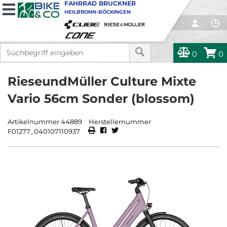
FAHRRAD BRUCKNER
HEILBRONN-BÖCKINGEN
0
0
RieseundMüller Culture Mixte
Vario 56cm Sonder (blossom)
Artikelnummer 44889
Herstellernummer
F01277_040107110937