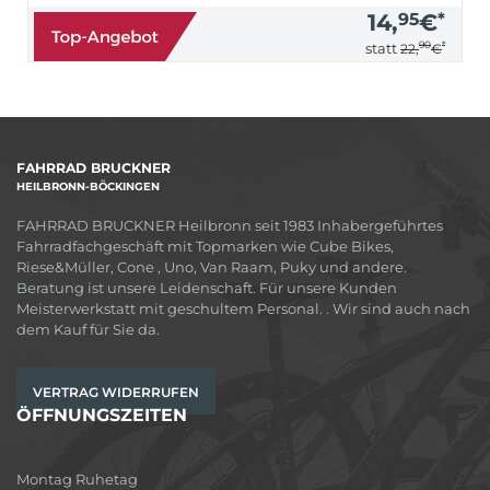
14,
95
€
*
90
*
statt
22,
€
FAHRRAD BRUCKNER
HEILBRONN-BÖCKINGEN
FAHRRAD BRUCKNER Heilbronn seit 1983 Inhabergeführtes
Fahrradfachgeschäft mit Topmarken wie Cube Bikes,
Riese&Müller, Cone , Uno, Van Raam, Puky und andere.
Beratung ist unsere Leidenschaft. Für unsere Kunden
Meisterwerkstatt mit geschultem Personal. . Wir sind auch nach
dem Kauf für Sie da.
VERTRAG WIDERRUFEN
ÖFFNUNGSZEITEN
Montag Ruhetag