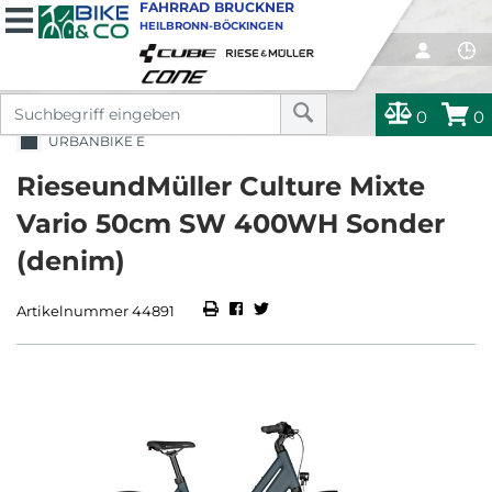
FAHRRAD BRUCKNER
HEILBRONN-BÖCKINGEN
0
0
URBANBIKE E
RieseundMüller Culture Mixte
Vario 50cm SW 400WH Sonder
(denim)
Artikelnummer 44891