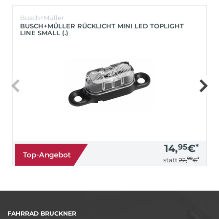
Busch+Müller
BUSCH+MÜLLER RÜCKLICHT MINI LED TOPLIGHT
LINE SMALL (.)
14,
95
€
*
90
*
statt
22,
€
FAHRRAD BRUCKNER