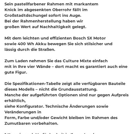
Sein pastellfarbener Rahmen mit markantem
Knick im abgesenkten Oberrohr fällt im
Großstadtdschungel sofort ins Auge.
Bei der Rahmenherstellung haben wir
großen Wert auf Nachhaltigkeit gelegt.
Mit dem leichten und effizienten Bosch SX Motor
sowie 400 Wh Akku bewegen Sie sich stilsicher und
lässig durch die Straßen.
Zum Laden nehmen Sie das Culture Mixte einfach
mit in Ihre vier Wände
–
d
o
r
t
m
a
c
h
t
e
s
g
a
r
a
n
t
i
e
r
t
a
u
c
h
e
i
n
e
g
u
t
e
F
i
g
u
r
.
Die Spezifikationen-Tabelle zeigt alle verfügbaren Bauteile
dieses Modells – nicht die Grundausstattung.
Manche der aufgeführten Optionen sind nur gegen Aufpreis
erhältlich,
siehe Konfigurator. Technische Änderungen sowie
Veränderungen in
Form, Farbe und/oder Gewicht bleiben im Rahmen des
Zumutbaren vorbehalten.