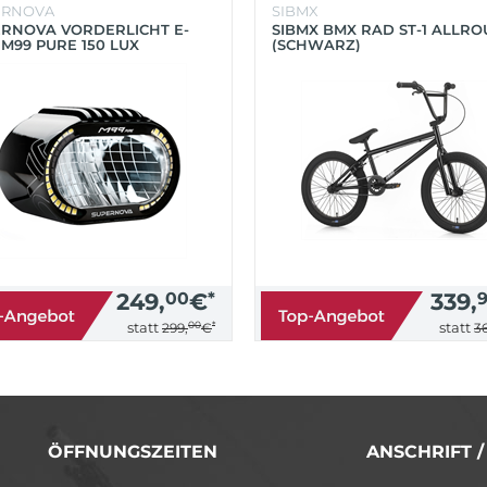
ERNOVA
SIBMX
RNOVA VORDERLICHT E-
SIBMX BMX RAD ST-1 ALLR
 M99 PURE 150 LUX
(SCHWARZ)
HWARZ)
249,
00
€
*
339,
00
*
statt
statt
299,
€
36
ÖFFNUNGSZEITEN
ANSCHRIFT 