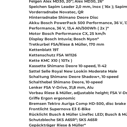
Felgen Alex MD30, 20"; Alex MD30, 26"
Speichen Sapim Leader 2,0 mm, inox ( 16x ); Sapim
Vorderradnabe Novatec, QR
Hinterradnabe Shimano Deore Disc
Akku Bosch PowerPack 500 Performance, 36 V, 
Performance, 36 V, 13,4 Ah/500Wh ( 2x )*
Motor Bosch Performance CX, 25 km/h
Display Bosch Intuvia; Bosch Nyon*
Tretkurbel FSA/Riese & Müller, 170 mm
Kettenblatt 19T
Kettenschutz FSA W1126
Kette KMC X10 ( 107x )
Kassette Shimano Deore 10-speed, 11-42
Sattel Selle Royal New Lookin Moderate Male
Schaltung Shimano Deore Shadow+, 10-speed
Schalthebel Shimano Deore, 10-speed
Lenker FSA V-Drive, 31,8 mm, Alu
Vorbau Riese & Müller, adjustable height; FSA V-Dr
Griffe Ergon ergonomic
Bremsen Tektro Auriga Comp HD-500, disc brake
Frontlicht Supernova E3 E-Bike
Rücklicht Busch & Müller LineTec LED; Busch & Mü
Schutzbleche SKS A65R*; SKS A65R
Gepäckträger Riese & Müller*