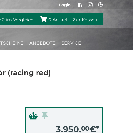
Login
0
im Vergleich
0
Artikel
Zur Kasse
TSCHEINE
ANGEBOTE
SERVICE
 (racing red)
3.950,
€
00
*