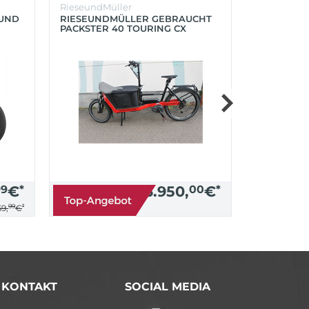
RieseundMüller
Burley
OUND
RIESEUNDMÜLLER GEBRAUCHT
BURLEY K
PACKSTER 40 TOURING CX
´LITE X 2 
500+ZUBEHÖR (RACING RED)
(AQUA)
99
€
*
3.950,
00
€
*
99
*
9,
€
/ KONTAKT
SOCIAL MEDIA