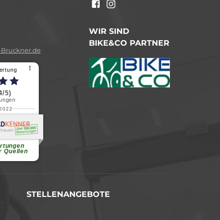
n
WIR SIND
BIKE&CO PARTNER
Bruckner.de
⠇
ertung
4/5)
ungen
.2022
a B.
reundliche
chen Dank.
...
rtungen
r Quellen
STELLENANGEBOTE