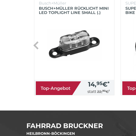
Busch+Müller
SUP
BUSCH+MÜLLER RÜCKLICHT MINI
SUPE
LED TOPLIGHT LINE SMALL (.)
BIKE
(SC
14,
95
€
*
90
*
statt
22,
€
FAHRRAD BRUCKNER
HEILBRONN-BÖCKINGEN