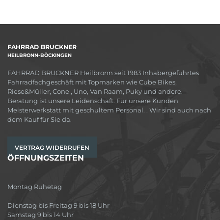
FAHRRAD BRUCKNER
HEILBRONN-BÖCKINGEN
FAHRRAD BRUCKNER Heilbronn seit 1983 Inhabergeführtes
Fahrradfachgeschäft mit Topmarken wie Cube Bikes,
Riese&Müller, Cone , Uno, Van Raam, Puky und andere.
Beratung ist unsere Leidenschaft. Für unsere Kunden
Meisterwerkstatt mit geschultem Personal. . Wir sind auch nach
dem Kauf für Sie da.
VERTRAG WIDERRUFEN
ÖFFNUNGSZEITEN
Montag Ruhetag
Dienstag bis Freitag 9 bis 18 Uhr
Samstag 9 bis 14 Uhr