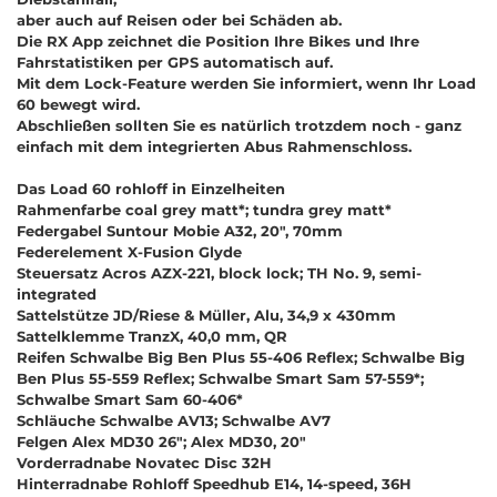
aber auch auf Reisen oder bei Schäden ab.
Die RX App zeichnet die Position Ihre Bikes und Ihre
Fahrstatistiken per GPS automatisch auf.
Mit dem Lock-Feature werden Sie informiert, wenn Ihr Load
60 bewegt wird.
Abschließen sollten Sie es natürlich trotzdem noch - ganz
einfach mit dem integrierten Abus Rahmenschloss.
Das Load 60 rohloff in Einzelheiten
Rahmenfarbe coal grey matt*; tundra grey matt*
Federgabel Suntour Mobie A32, 20", 70mm
Federelement X-Fusion Glyde
Steuersatz Acros AZX-221, block lock; TH No. 9, semi-
integrated
Sattelstütze JD/Riese & Müller, Alu, 34,9 x 430mm
Sattelklemme TranzX, 40,0 mm, QR
Reifen Schwalbe Big Ben Plus 55-406 Reflex; Schwalbe Big
Ben Plus 55-559 Reflex; Schwalbe Smart Sam 57-559*;
Schwalbe Smart Sam 60-406*
Schläuche Schwalbe AV13; Schwalbe AV7
Felgen Alex MD30 26"; Alex MD30, 20"
Vorderradnabe Novatec Disc 32H
Hinterradnabe Rohloff Speedhub E14, 14-speed, 36H