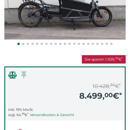
30
*
Sie sparen
1.929,
€
30
*
10.428,
€
8.499,
€
00
*
inkl. 19% MwSt.
99
*
zzgl.
64,
€
Versandkosten & Gewicht