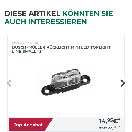
DIESE ARTIKEL
KÖNNTEN SIE
AUCH INTERESSIEREN
Busch+Müller
BUSCH+MÜLLER RÜCKLICHT MINI LED TOPLIGHT
LINE SMALL (.)
14,
95
€
*
90
*
statt
22,
€