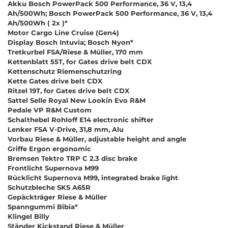
Akku Bosch PowerPack 500 Performance, 36 V, 13,4
Ah/500Wh; Bosch PowerPack 500 Performance, 36 V, 13,4
Ah/500Wh ( 2x )*
Motor Cargo Line Cruise (Gen4)
Display Bosch Intuvia; Bosch Nyon*
Tretkurbel FSA/Riese & Müller, 170 mm
Kettenblatt 55T, for Gates drive belt CDX
Kettenschutz Riemenschutzring
Kette Gates drive belt CDX
Ritzel 19T, for Gates drive belt CDX
Sattel Selle Royal New Lookin Evo R&M
Pedale VP R&M Custom
Schalthebel Rohloff E14 electronic shifter
Lenker FSA V-Drive, 31,8 mm, Alu
Vorbau Riese & Müller, adjustable height and angle
Griffe Ergon ergonomic
Bremsen Tektro TRP C 2.3 disc brake
Frontlicht Supernova M99
Rücklicht Supernova M99, integrated brake light
Schutzbleche SKS A65R
Gepäckträger Riese & Müller
Spanngummi Bibia*
Klingel Billy
Ständer Kickstand Riese & Müller