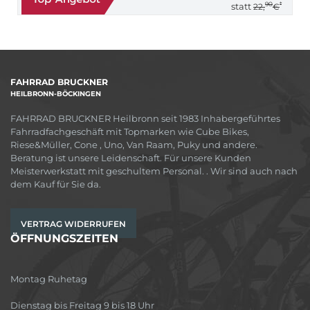
90
*
statt
22,
€
FAHRRAD BRUCKNER
HEILBRONN-BÖCKINGEN
FAHRRAD BRUCKNER Heilbronn seit 1983 Inhabergeführtes
Fahrradfachgeschäft mit Topmarken wie Cube Bikes,
Riese&Müller, Cone , Uno, Van Raam, Puky und andere.
Beratung ist unsere Leidenschaft. Für unsere Kunden
Meisterwerkstatt mit geschultem Personal. . Wir sind auch nach
dem Kauf für Sie da.
VERTRAG WIDERRUFEN
ÖFFNUNGSZEITEN
Montag Ruhetag
Dienstag bis Freitag 9 bis 18 Uhr