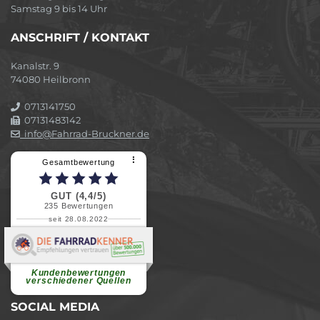
Samstag 9 bis 14 Uhr
ANSCHRIFT / KONTAKT
Kanalstr. 9
74080 Heilbronn
0713141750
07131483142
info@Fahrrad-Bruckner.de
⠇
Gesamtbewertung
GUT (4,4/5)
235
Bewertungen
seit 28.08.2022
Elvira B.
Superschnelle und freundliche
Pannenhilfe. Herzlichen Dank.
Ohne Ihre Hilfe wäre...
Kundenbewertungen
weiterlesen
verschiedener Quellen
SOCIAL MEDIA