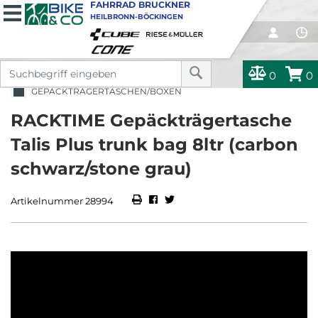
FAHRRAD BRUCKNER
HEILBRONN-BÖCKINGEN
0
0
GEPÄCKTRÄGERTASCHEN/BOXEN
RACKTIME Gepäckträgertasche
Talis Plus trunk bag 8ltr (carbon
schwarz/stone grau)
Artikelnummer 28994