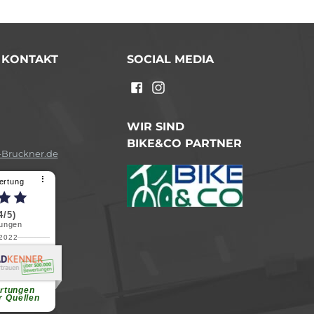
/ KONTAKT
SOCIAL MEDIA
n
WIR SIND
BIKE&CO PARTNER
Bruckner.de
⠇
ertung
4/5)
ungen
.2022
a B.
reundliche
chen Dank.
...
rtungen
r Quellen