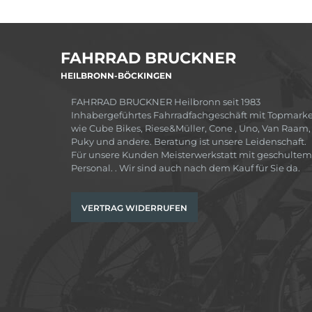
FAHRRAD BRUCKNER
HEILBRONN-BÖCKINGEN
FAHRRAD BRUCKNER Heilbronn seit 1983
Inhabergeführtes Fahrradfachgeschäft mit Topmark
wie Cube Bikes, Riese&Müller, Cone , Uno, Van Raam,
Puky und andere. Beratung ist unsere Leidenschaft.
Für unsere Kunden Meisterwerkstatt mit geschultem
Personal. . Wir sind auch nach dem Kauf für Sie da.
VERTRAG WIDERRUFEN