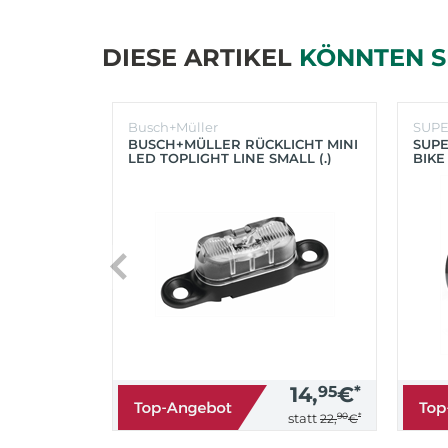
DIESE ARTIKEL
KÖNNTEN S
Busch+Müller
SUP
BUSCH+MÜLLER RÜCKLICHT MINI
SUPE
LED TOPLIGHT LINE SMALL (.)
BIKE
(SC
14,
95
€
*
90
*
statt
22,
€