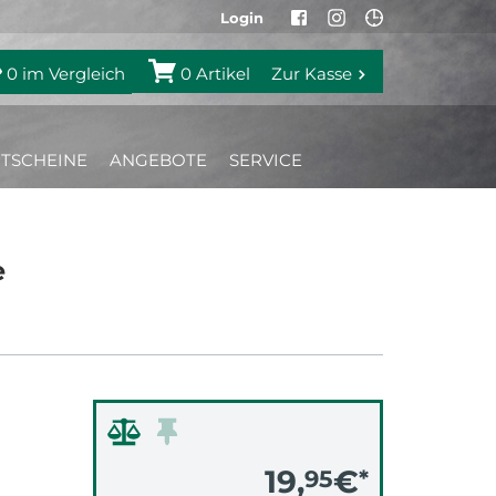
Login
0
im Vergleich
0
Artikel
Zur Kasse
TSCHEINE
ANGEBOTE
SERVICE
e
19,
€
95
*