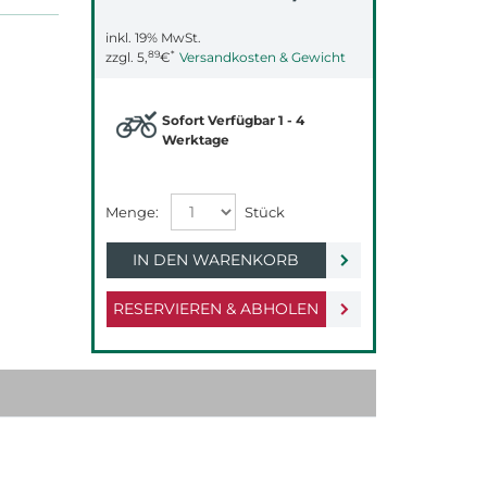
inkl. 19% MwSt.
89
*
zzgl.
5,
€
Versandkosten & Gewicht
Sofort Verfügbar 1 - 4
Werktage
IN DEN WARENKORB
RESERVIEREN & ABHOLEN