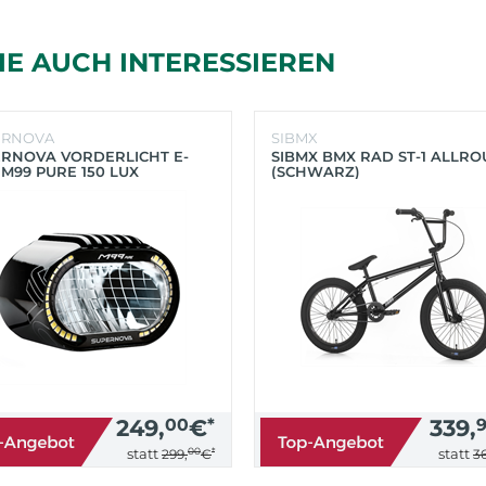
IE AUCH INTERESSIEREN
ERNOVA
SIBMX
RNOVA VORDERLICHT E-
SIBMX BMX RAD ST-1 ALLR
 M99 PURE 150 LUX
(SCHWARZ)
HWARZ)
249,
00
€
*
339,
00
*
statt
statt
299,
€
36