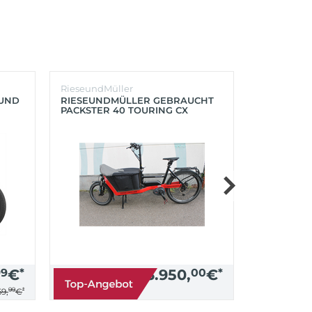
RieseundMüller
Burley
OUND
RIESEUNDMÜLLER GEBRAUCHT
BURLEY K
PACKSTER 40 TOURING CX
´LITE X 2 
500+ZUBEHÖR (RACING RED)
(AQUA)
99
€
*
3.950,
00
€
*
99
*
9,
€